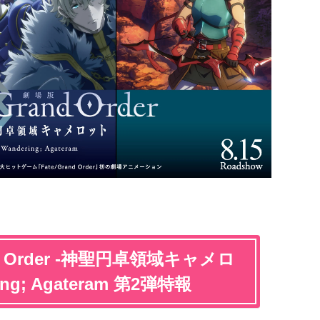
nd Order -神聖円卓領域キャメロ
ng; Agateram 第2弾特報