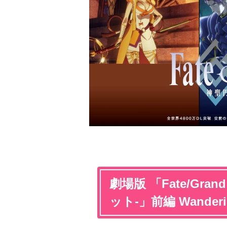
劇場版 「Fate/Gra
ット-」前編 Wanderi