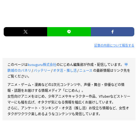
記事の内容について報告する
このページは
kusuguru株式会社
のにじめん編集部が作成・配信しています。
甲
鉄城のカバネリ
/
バッテリー
/
オタ活・推し活
/
ニュース
の最新情報はリンク先を
ご覧ください。
アニメ・ゲーム・漫画などの2次元コンテンツや、声優・舞台・俳優などの情
報・話題をお届けする情報メディア「にじめん」。
女性向けアニメをはじめ、少年アニメやキャラクター作品、VTuberなどストリー
マーにも幅を広げ、オタクが気になる情報を幅広くお届けしています。
さらに、アンケート・ランキング・オタ活（推し活）お役立ち情報など、女性オ
タクがワクワク楽しめるようなコンテンツも発信しています。