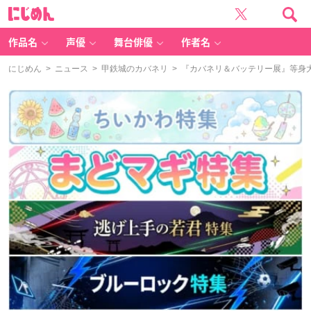
に
じ
め
ん
作品名
声優
舞台俳優
作者名
にじめん
>
ニュース
>
甲鉄城のカバネリ
> 『カバネリ＆バッテリー展』等身