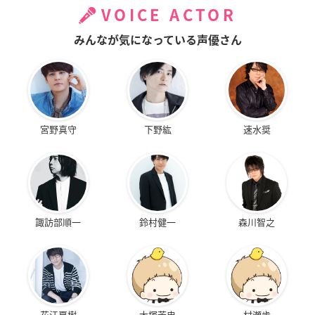
VOICE ACTOR
みんなが気になっている声優さん
宮野真守
下野紘
速水奨
諏訪部順一
鈴村健一
森川智之
花江夏樹
大塚芳忠
村瀬歩