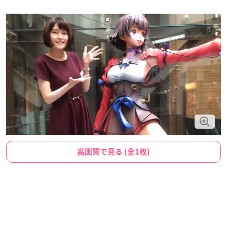
高画質で見る (全1枚)