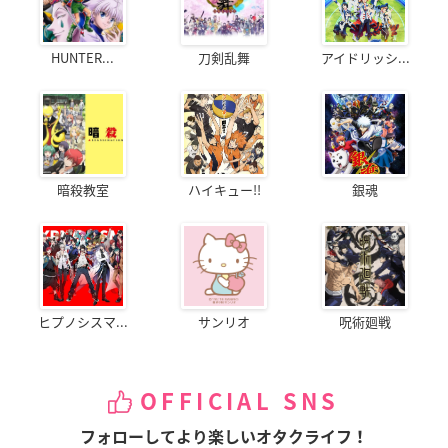
HUNTER...
刀剣乱舞
アイドリッシ...
暗殺教室
ハイキュー!!
銀魂
ヒプノシスマ...
サンリオ
呪術廻戦
OFFICIAL SNS
フォローしてより楽しいオタクライフ！