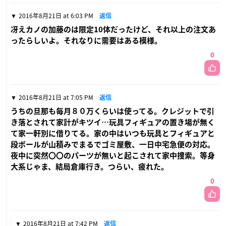
2016年8月21日 at 6:03 PM
返信
冴えカノの加藤のは限定10体だったけど、それ以上の注文あ
ったらしいよ。それなりに需要はある模様。
0
2016年8月21日 at 7:05 PM
返信
うちの旦那も毎月８０万くらいは使ってる。クレジットで引
き落とされて家計がキツイ…玩具フィギュアの置き場が無く
て家一軒別に借りてる。家の中はいつも玩具とフィギュアと
段ボールが山積みでまるでゴミ屋敷、一日中宅急便の対応。
夜中に突然〇〇のパーツが無いと起こされて家中捜索。等身
大系じゃま、結局倉庫行き。つらい、疲れた。
0
2016年8月21日 at 7:42 PM
返信