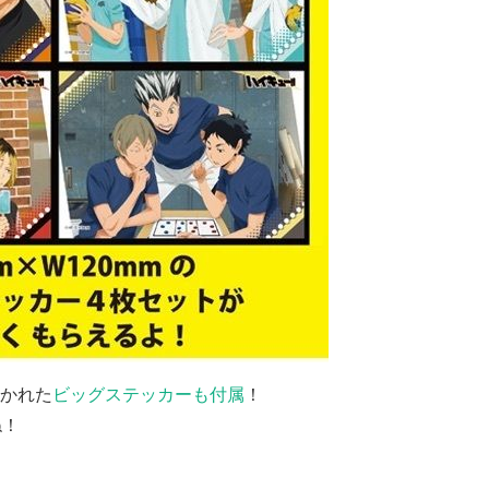
かれた
ビッグステッカーも付属
！
ね！