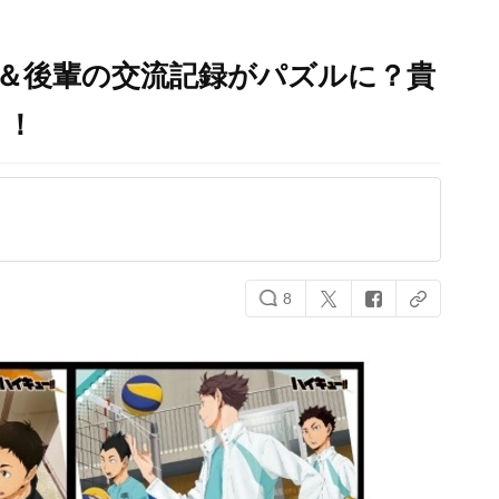
輩＆後輩の交流記録がパズルに？貴
う！
8