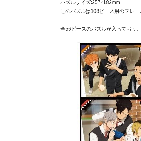
パズルサイズ:257×182mm
このパズルは108ピース用のフレ
全56ピースのパズルが入っており