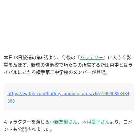
本日18日放送の第6話より、今後の『
バッテリー
』に大きく影
響を及ぼす、野球の強豪校で巧たちの所属する新田東中とはラ
イバルにあたる
のメンバーが登場。
横手第二中学校
https://twitter.com/battery_anime/status/766194040853434
368
キャラクターを演じる
小野友樹さん
、
木村良平さん
より、コメ
ントも公開されました。