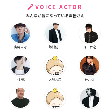
VOICE ACTOR
みんなが気になっている声優さん
宮野真守
鈴村健一
森川智之
下野紘
大塚芳忠
速水奨