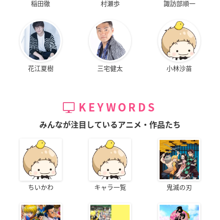
稲田徹
村瀬歩
諏訪部順一
花江夏樹
三宅健太
小林沙苗
KEYWORDS
みんなが注目しているアニメ・作品たち
ちいかわ
キャラ一覧
鬼滅の刃