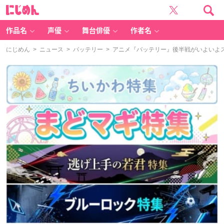
に
じ
め
ん
作品名
声優
舞台俳優
作者名
にじめん
>
ニュース
>
バッテリー
> アニメ『バッテリー』後半戦がいよいよ