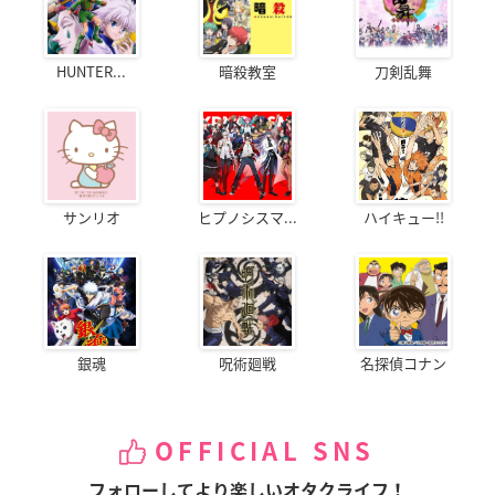
HUNTER...
暗殺教室
刀剣乱舞
サンリオ
ヒプノシスマ...
ハイキュー!!
銀魂
呪術廻戦
名探偵コナン
OFFICIAL SNS
フォローしてより楽しいオタクライフ！