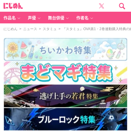
に
じ
め
ん
作品名
声優
舞台俳優
作者名
にじめん
>
ニュース
>
スタミュ
> 『スタミュ』OVA第1・2巻連動購入特典の