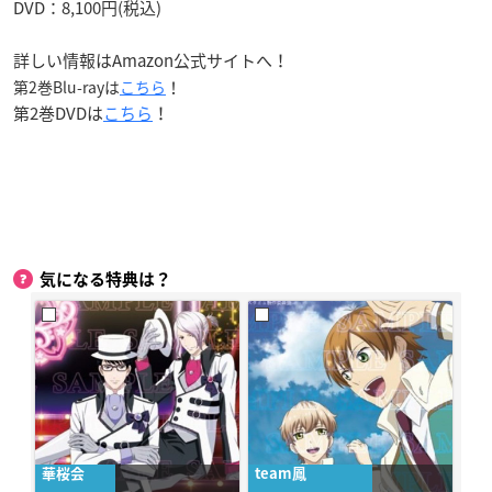
DVD：8,100円(税込)
詳しい情報は
Amazon公式サイト
へ！
第2巻Blu-rayは
こちら
！
第2巻DVDは
こちら
！
気になる特典は？
華桜会
team鳳