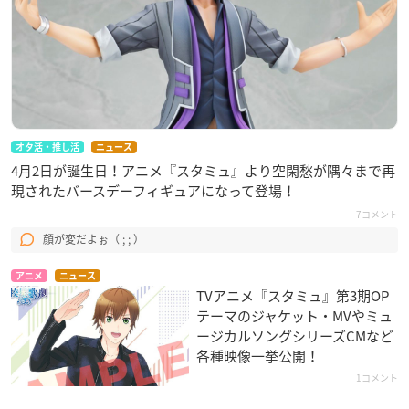
オタ活・推し活
ニュース
4月2日が誕生日！アニメ『スタミュ』より空閑愁が隅々まで再
現されたバースデーフィギュアになって登場！
7コメント
顔が変だよぉ（ ; ; ）
アニメ
ニュース
TVアニメ『スタミュ』第3期OP
テーマのジャケット・MVやミュ
ージカルソングシリーズCMなど
各種映像一挙公開！
1コメント