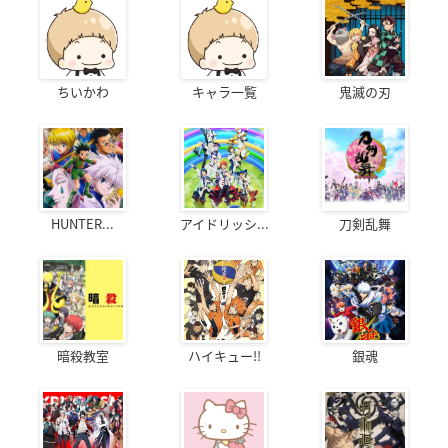
ちいかわ
キャラ一覧
鬼滅の刃
HUNTER...
アイドリッシ...
刀剣乱舞
暗殺教室
ハイキュー!!
銀魂