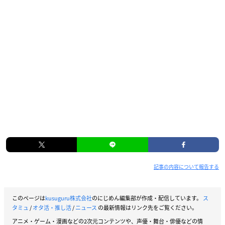
記事の内容について報告する
このページは
kusuguru株式会社
のにじめん編集部が作成・配信しています。
ス
タミュ
/
オタ活・推し活
/
ニュース
の最新情報はリンク先をご覧ください。
アニメ・ゲーム・漫画などの2次元コンテンツや、声優・舞台・俳優などの情