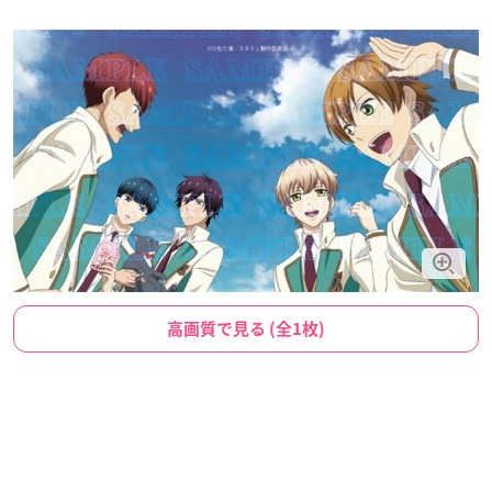
高画質で見る (全1枚)