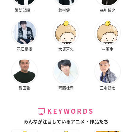
諏訪部順一
鈴村健一
森川智之
花江夏樹
大塚芳忠
村瀬歩
稲田徹
斉藤壮馬
三宅健太
KEYWORDS
みんなが注目しているアニメ・作品たち