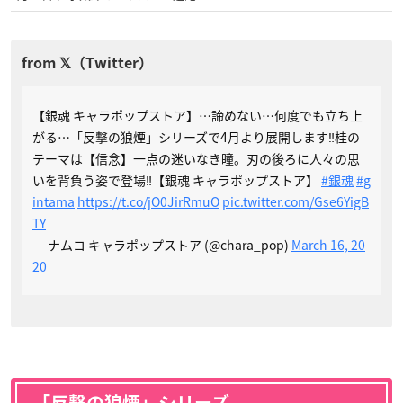
【銀魂 キャラポップストア】…諦めない…何度でも立ち上
がる…「反撃の狼煙」シリーズで4月より展開します‼桂の
テーマは【信念】一点の迷いなき瞳。刃の後ろに人々の思
いを背負う姿で登場‼【銀魂 キャラポップストア】
#銀魂
#g
intama
https://t.co/jO0JirRmuO
pic.twitter.com/Gse6YigB
TY
— ナムコ キャラポップストア (@chara_pop)
March 16, 20
20
「反撃の狼煙」シリーズ