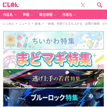
に
じ
め
ん
作品名
声優
舞台俳優
作者名
にじめん
>
ニュース
>
銀魂
> 『銀魂』何度でも立ち上がる「反撃の狼煙」が