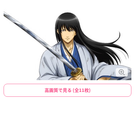
高画質で見る (全11枚)