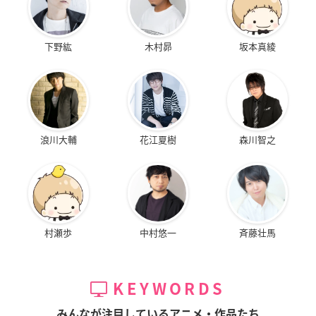
下野紘
木村昴
坂本真綾
浪川大輔
花江夏樹
森川智之
村瀬歩
中村悠一
斉藤壮馬
KEYWORDS
みんなが注目しているアニメ・作品たち