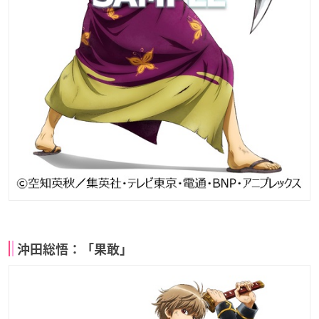
沖田総悟：「果敢」