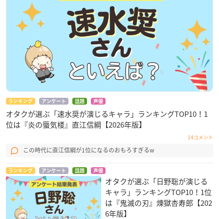
ランキング
アンケート
話題
声優
オタクが選ぶ「速水奨が演じるキャラ」ランキングTOP10！1
位は『炎の蜃気楼』直江信綱【2026年版】
14コメント
この時代に直江信綱が1位になるのおもろすぎるw
ランキング
アンケート
話題
声優
オタクが選ぶ「日野聡が演じる
キャラ」ランキングTOP10！1位
は『鬼滅の刃』煉󠄁獄杏寿郎【202
6年版】