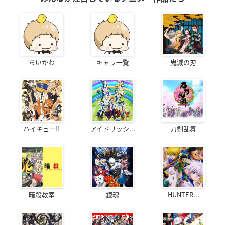
ちいかわ
キャラ一覧
鬼滅の刃
ハイキュー!!
アイドリッシ...
刀剣乱舞
暗殺教室
銀魂
HUNTER...