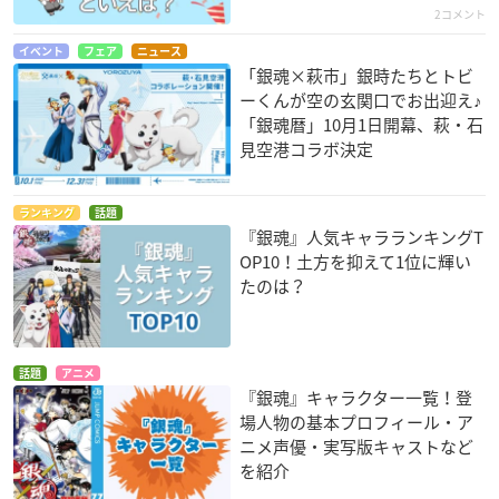
2コメント
イベント
フェア
ニュース
「銀魂×萩市」銀時たちとトビ
ーくんが空の玄関口でお出迎え♪
「銀魂暦」10月1日開幕、萩・石
見空港コラボ決定
ランキング
話題
『銀魂』人気キャラランキングT
OP10！土方を抑えて1位に輝い
たのは？
話題
アニメ
『銀魂』キャラクター一覧！登
場人物の基本プロフィール・ア
ニメ声優・実写版キャストなど
を紹介