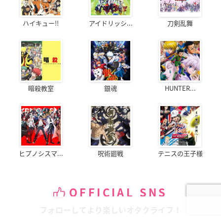
ハイキュー!!
アイドリッシ...
刀剣乱舞
暗殺教室
銀魂
HUNTER...
ヒプノシスマ...
呪術廻戦
テニスの王子様
OFFICIAL SNS
フォローしてより楽しいオタクライフ！