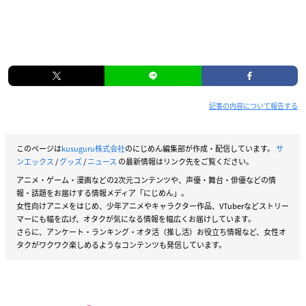
記事の内容について報告する
このページは
kusuguru株式会社
のにじめん編集部が作成・配信しています。
サ
ンエックス
/
グッズ
/
ニュース
の最新情報はリンク先をご覧ください。
アニメ・ゲーム・漫画などの2次元コンテンツや、声優・舞台・俳優などの情
報・話題をお届けする情報メディア「にじめん」。
女性向けアニメをはじめ、少年アニメやキャラクター作品、VTuberなどストリー
マーにも幅を広げ、オタクが気になる情報を幅広くお届けしています。
さらに、アンケート・ランキング・オタ活（推し活）お役立ち情報など、女性オ
タクがワクワク楽しめるようなコンテンツも発信しています。