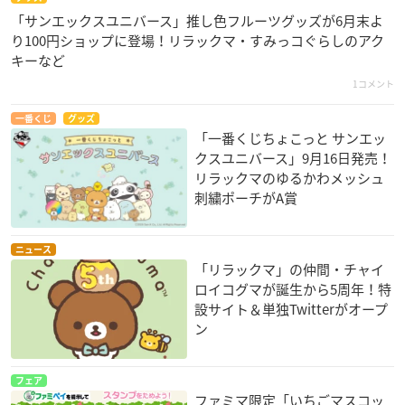
「サンエックスユニバース」推し色フルーツグッズが6月末よ
り100円ショップに登場！リラックマ・すみっコぐらしのアク
キーなど
1コメント
一番くじ
グッズ
「一番くじちょこっと サンエッ
クスユニバース」9月16日発売！
リラックマのゆるかわメッシュ
刺繍ポーチがA賞
ニュース
「リラックマ」の仲間・チャイ
ロイコグマが誕生から5周年！特
設サイト＆単独Twitterがオープ
ン
フェア
ファミマ限定「いちごマスコッ