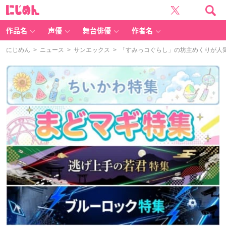
に
じ
め
ん
作品名
声優
舞台俳優
作者名
にじめん
>
ニュース
>
サンエックス
> 「すみっコぐらし」の坊主めくりが人