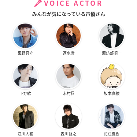
VOICE ACTOR
みんなが気になっている声優さん
宮野真守
速水奨
諏訪部順一
下野紘
木村昴
坂本真綾
浪川大輔
森川智之
花江夏樹