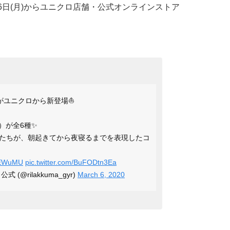
月16日(月)からユニクロ店舗・公式オンラインストア
がユニクロから新登場⛵️
袖）が全6種✨
たちが、朝起きてから夜寝るまでを表現したコ
dAEWuMU
pic.twitter.com/BuFODtn3Ea
@rilakkuma_gyr)
March 6, 2020