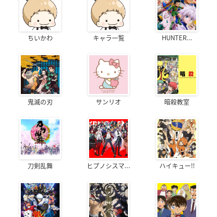
ちいかわ
キャラ一覧
HUNTER...
鬼滅の刃
サンリオ
暗殺教室
刀剣乱舞
ヒプノシスマ...
ハイキュー!!