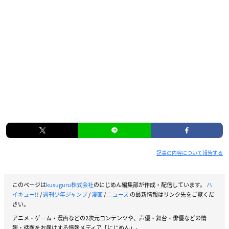
記事の内容について報告する
このページは
kusuguru株式会社
のにじめん編集部が作成・配信しています。
ハ
イキュー!!
/
週刊少年ジャンプ
/
漫画
/
ニュース
の最新情報はリンク先をご覧くだ
さい。
アニメ・ゲーム・漫画などの2次元コンテンツや、声優・舞台・俳優などの情
報・話題をお届けする情報メディア「にじめん」。