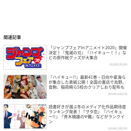
関連記事
「ジャンプフェアinアニメイト2020」開催
決定！『鬼滅の刃』『ハイキュー！！』な
どの原作絵グッズが大集合
2020年2月19日
『ハイキュー!!』最新41巻・日向や星海ら
が集合した表紙公開！全国の書店で烏野、
音駒、稲荷崎ら5校のクリアしおり配布も
2019年12月27日
読書好きが選ぶ冬のメディア化作品期待度
ランキング発表！『ヲタ恋』『ハイキュ
ー!!』『斉木楠雄のΨ難』などがランクイ
ン
2019年12月25日