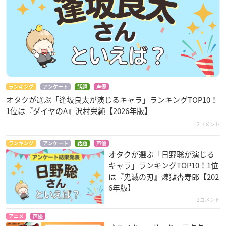
ランキング
アンケート
話題
声優
オタクが選ぶ「逢坂良太が演じるキャラ」ランキングTOP10！
1位は『ダイヤのA』沢村栄純【2026年版】
2コメント
ランキング
アンケート
話題
声優
オタクが選ぶ「日野聡が演じる
キャラ」ランキングTOP10！1位
は『鬼滅の刃』煉󠄁獄杏寿郎【202
6年版】
2コメント
アニメ
声優