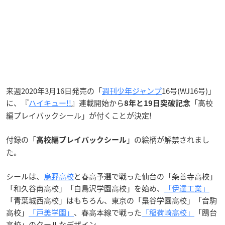
来週2020年3月16日発売の「
週刊少年ジャンプ
16号(WJ16号)」
に、『
ハイキュー!!
』連載開始から
「高校
8年と19日突破記念
編プレイバックシール」が付くことが決定!
付録の「
」の絵柄が解禁されまし
高校編プレイバックシール
た。
シールは、
烏野高校
と春高予選で戦った仙台の「条善寺高校」
「和久谷南高校」「白鳥沢学園高校」を始め、
「伊達工業」
「青葉城西高校」はもちろん、東京の「梟谷学園高校」「音駒
高校」
「戸美学園」
、春高本線で戦った
「稲荷崎高校」
「鴎台
高校」のクールなデザイン。