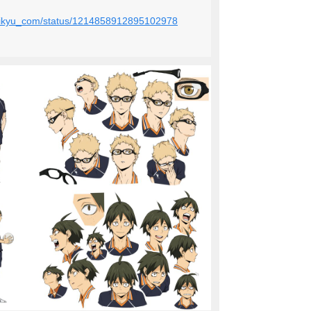
ehaikyu_com/status/1214858912895102978