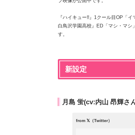
プ映像が公開中です。
『ハイキュー!!』1クール目OP「イ
白鳥沢学園高校』ED「マシ・マシ
す。
新設定
月島 蛍(cv:内山 昂輝さ