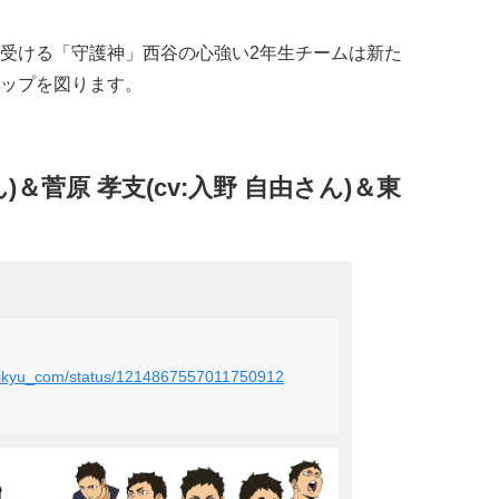
受ける「守護神」西谷の心強い2年生チームは新た
ップを図ります。
ん)＆菅原 孝支(cv:入野 自由さん)＆東
ehaikyu_com/status/1214867557011750912