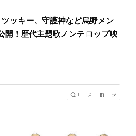
T』ツッキー、守護神など烏野メン
公開！歴代主題歌ノンテロップ映
1