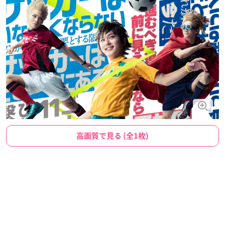
高画質で見る (全1枚)