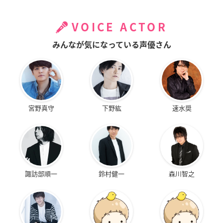
VOICE ACTOR
みんなが気になっている声優さん
宮野真守
下野紘
速水奨
諏訪部順一
鈴村健一
森川智之