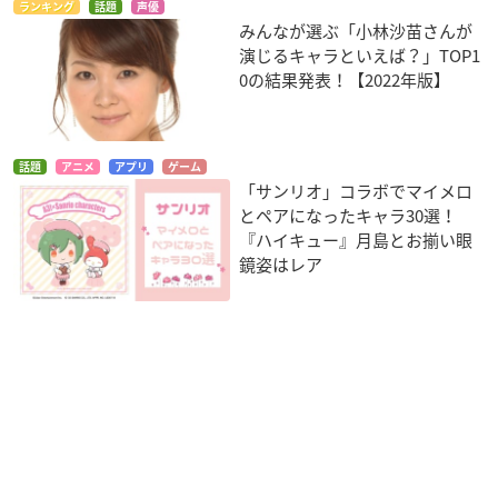
ランキング
話題
声優
みんなが選ぶ「小林沙苗さんが
演じるキャラといえば？」TOP1
0の結果発表！【2022年版】
話題
アニメ
アプリ
ゲーム
「サンリオ」コラボでマイメロ
とペアになったキャラ30選！
『ハイキュー』月島とお揃い眼
鏡姿はレア