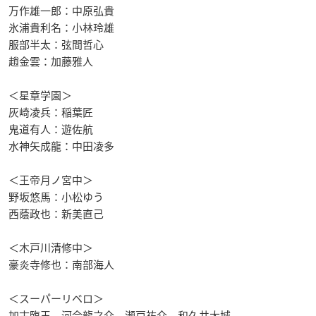
万作雄一郎：中原弘貴
氷浦貴利名：小林玲雄
服部半太：弦間哲心
趙金雲：加藤雅人
＜星章学園＞
灰崎凌兵：稲葉匠
鬼道有人：遊佐航
水神矢成龍：中田凌多
＜王帝月ノ宮中＞
野坂悠馬：小松ゆう
西蔭政也：新美直己
＜木戸川清修中＞
豪炎寺修也：南部海人
＜スーパーリベロ＞
加古臨王、河合龍之介、瀬戸祐介、和久井大城