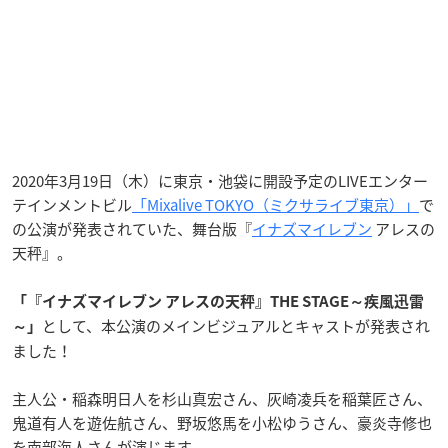
2020年3月19日（木）に東京・池袋に開設予定のLIVEエンター
テインメントビル
「Mixalive TOKYO（ミクサライブ東京）」
で
の公演が発表されていた、舞台版『
イナズマイレブン
アレスの
天秤』。
「『イナズマイレブン アレスの天秤』THE STAGE～疾風迅雷
として、本公演のメインビジュアルとキャストが発表され
～」
ました！
主人公・稲森明日人を杉山真宏さん、灰崎凌兵を稲葉匠さん、
鬼道有人を遊佐航さん、野坂悠馬を小松ゆうさん、豪炎寺修也
を南部海人さんが演じます。