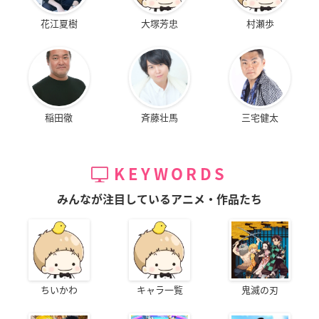
花江夏樹
大塚芳忠
村瀬歩
稲田徹
斉藤壮馬
三宅健太
KEYWORDS
みんなが注目しているアニメ・作品たち
ちいかわ
キャラ一覧
鬼滅の刃