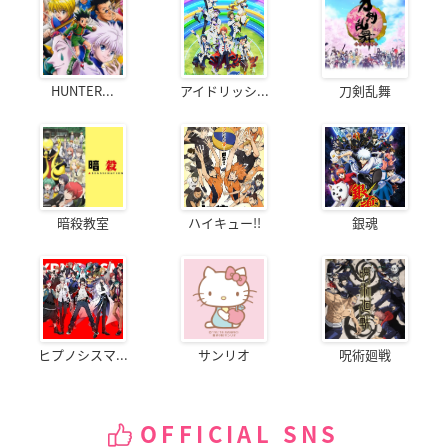
HUNTER...
アイドリッシ...
刀剣乱舞
暗殺教室
ハイキュー!!
銀魂
ヒプノシスマ...
サンリオ
呪術廻戦
OFFICIAL SNS