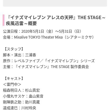
『イナズマイレブン アレスの天秤』THE STAGE～
疾風迅雷～概要
公演日程：2020年5月1日（金）～5月31日（日）
会場：Mixalive TOKYO Theater Mixa（シアターミクサ）
【スタッフ】
脚本・演出：三浦香
原作：レベルファイブ／「イナズマイレブン」シリーズ
主催：『イナズマイレブン』THE STAGE 製作委員会
【キャスト】
＜雷門中＞
稲森明日人：杉山真宏
小僧丸サスケ：畠山紫音
剛陣鉄之助：助川真蔵
道成達巳：川村玲央