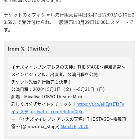
チケットのオフィシャル先行販売は明日3月7日12:00から10日2
3:59まで受け付けられ、一般販売は3月29日10:00にスタートで
す。
イナズマイレブン アレスの天秤』THE STAGE～疾風迅雷～
メインビジュアル、出演者、公演日程を公開！
チケット先着先行販売も決定！
公演日程：2020年5月1日（金）～5月31日（日）
劇場：Mixalive TOKYO Theater Mixa
詳しくは公式サイトをチェック！
https://t.co/eIlEgzETzF
#
イナステ
pic.twitter.com/t4ulmf0lXo
— 『イナズマイレブン アレスの天秤』THE STAGE～疾風迅
雷～ (@inazuma_stage)
March 6, 2020