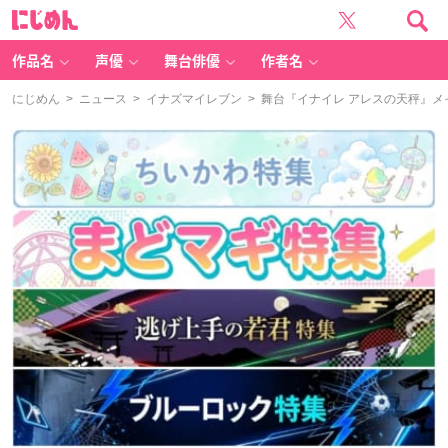
に
じ
め
ん
作品名
声優
舞台俳優
作者名
にじめん
>
ニュース
>
イナズマイレブン
> 舞台『イナイレ アレスの天秤』