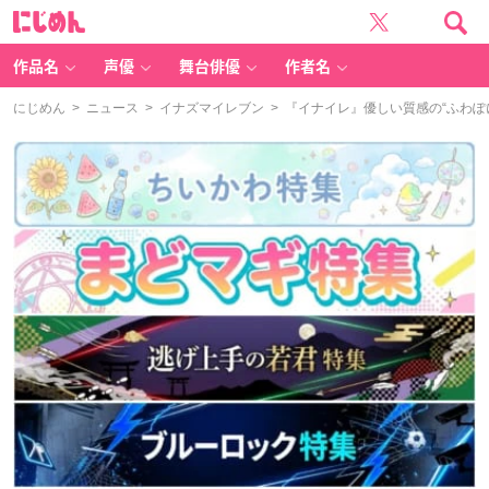
に
じ
め
ん
作品名
声優
舞台俳優
作者名
にじめん
>
ニュース
>
イナズマイレブン
> 『イナイレ』優しい質感の“ふわ