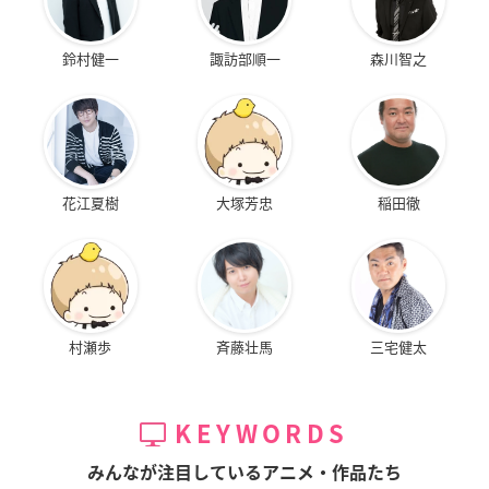
鈴村健一
諏訪部順一
森川智之
花江夏樹
大塚芳忠
稲田徹
村瀬歩
斉藤壮馬
三宅健太
KEYWORDS
みんなが注目しているアニメ・作品たち