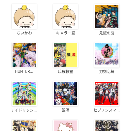
ちいかわ
キャラ一覧
鬼滅の刃
HUNTER...
暗殺教室
刀剣乱舞
アイドリッシ...
銀魂
ヒプノシスマ...