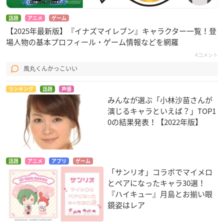
話題
アニメ
ゲーム
【2025年最新版】『イナズマイレブン』キャラクター一覧！登
場人物の基本プロフィール・ゲーム情報などを網羅
4コメント
風丸くんかっこいい
ランキング
話題
声優
みんなが選ぶ「小林沙苗さんが
演じるキャラといえば？」TOP1
0の結果発表！【2022年版】
話題
アニメ
アプリ
ゲーム
「サンリオ」コラボでマイメロ
とペアになったキャラ30選！
『ハイキュー』月島とお揃い眼
鏡姿はレア