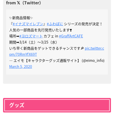
✨新商品情報✨
『
#イナズマイレブン
』
#ふわぽに
シリーズの発売が決定！
人気の一部商品を先行発売いたします❣️
場所➡
#ヨロズマート
カフェ in
#GraffArtCAFE
期間➡3/14（土）～3/25（水）
いち早く新商品をゲットできるチャンスです🔎
pic.twitter.c
om/70RmYfX69T
— エイモ【キャラクターグッズ通販サイト】 (@eimo_info)
March 5, 2020
グッズ