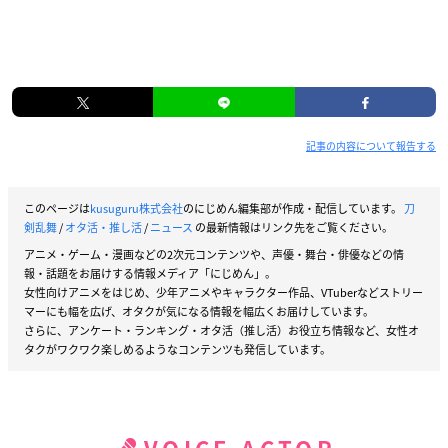
記事の内容について報告する
このページは
kusuguru株式会社
のにじめん編集部が作成・配信しています。
刀
剣乱舞
/
オタ活・推し活
/
ニュース
の最新情報はリンク先をご覧ください。
アニメ・ゲーム・漫画などの2次元コンテンツや、声優・舞台・俳優などの情
報・話題をお届けする情報メディア「にじめん」。
女性向けアニメをはじめ、少年アニメやキャラクター作品、VTuberなどストリー
マーにも幅を広げ、オタクが気になる情報を幅広くお届けしています。
さらに、アンケート・ランキング・オタ活（推し活）お役立ち情報など、女性オ
タクがワクワク楽しめるようなコンテンツも発信しています。