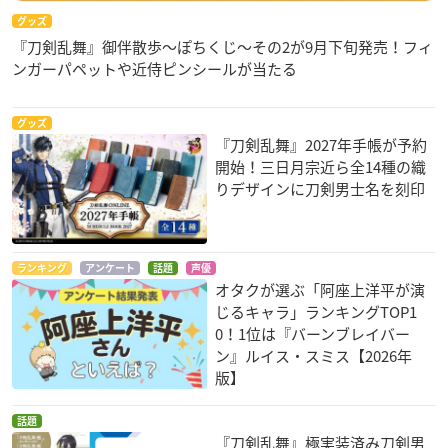
グッズ
『刀剣乱舞』御伴散歩～ぽちくじ～その2が9月下旬発売！フィ
ンガーパペットや近侍ピンシールが当たる
グッズ
『刀剣乱舞』2027年手帳が予約
開始！三日月宗近ら全14種の織
りデザインに刀剣男士名を刻印
ランキング
アンケート
話題
声優
オタクが選ぶ「阿座上洋平が演
じるキャラ」ランキングTOP1
0！1位は『バーンブレイバー
ン』ルイス・スミス【2026年
版】
話題
『刀剣乱舞』極実装済み刀剣男