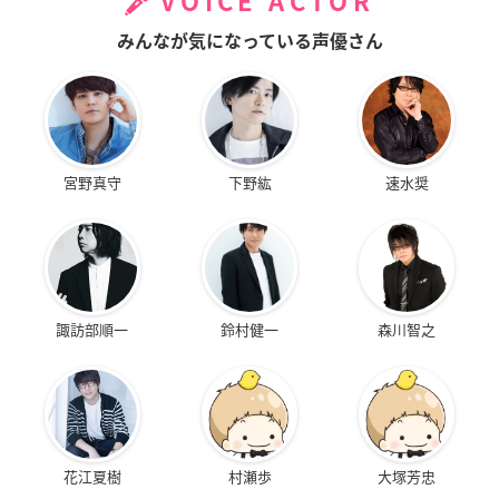
VOICE ACTOR
みんなが気になっている声優さん
宮野真守
下野紘
速水奨
諏訪部順一
鈴村健一
森川智之
花江夏樹
村瀬歩
大塚芳忠