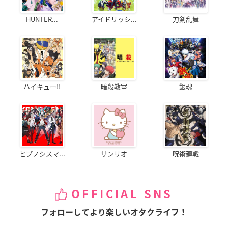
HUNTER...
アイドリッシ...
刀剣乱舞
ハイキュー!!
暗殺教室
銀魂
ヒプノシスマ...
サンリオ
呪術廻戦
OFFICIAL SNS
フォローしてより楽しいオタクライフ！