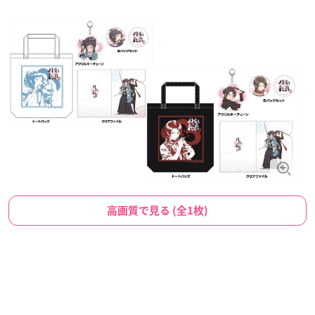
高画質で見る (全1枚)