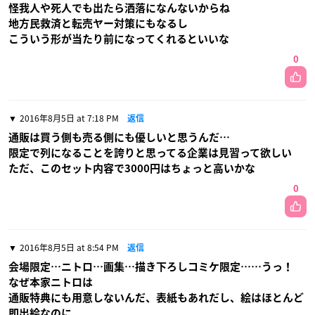
怪我人や死人でも出たら洒落になんないからね
地方民救済と転売ヤー対策にもなるし
こういう形が当たり前になってくれるといいな
0
2016年8月5日 at 7:18 PM
返信
通販は買う側も売る側にも優しいと思うんだ…
限定で列になることを誇りと思ってる企業は見習って欲しい
ただ、このセット内容で3000円はちょっと高いかな
0
2016年8月5日 at 8:54 PM
返信
会場限定…ニトロ…画集…描き下ろしコミケ限定……うっ！
なぜ本家ニトロは
通販特典にも用意しないんだ、表紙もあれだし、絵はほとんど
即出絵なのに