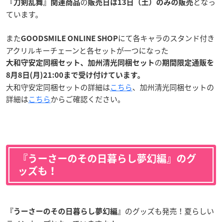
の
となっ
『刀剣乱舞』関連商品
販売日は13日（土）のみの販売
ています。
また
にて各キャラのスタンド付き
GOODSMILE ONLINE SHOP
アクリルキーチェーンと各セットが一つになった
の
大和守安定同梱セット、加州清光同梱セット
期間限定通販を
8月8日(月)21:00まで
受け付けています。
大和守安定同梱セットの詳細は
こちら
、加州清光同梱セットの
詳細は
こちら
からご確認ください。
『うーさーのその日暮らし夢幻編』のグ
ッズも！
のグッズも発売！夏らしい
『うーさーのその日暮らし夢幻編』