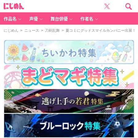
に
じ
め
ん
作品名
声優
舞台俳優
作者名
にじめん
>
ニュース
>
刀剣乱舞
> 夏コミにグッドスマイルカンパニー出展！『