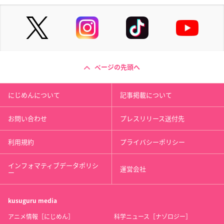
ページの先頭へ
にじめんについて
記事掲載について
お問い合わせ
プレスリリース送付先
利用規約
プライバシーポリシー
インフォマティブデータポリシ
運営会社
ー
kusuguru
media
アニメ情報［にじめん］
科学ニュース［ナゾロジー］