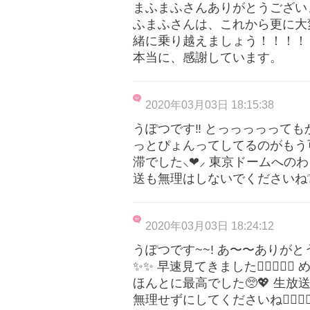
まふまふさんありがとうござい
ふまふさんは、これから更に大
緒に乗り越えましょう！！！！
本当に、感謝しています。
2020年03月03日 18:15:38
うぽつです‼️ とっっっっって
っとぴょんってしてるのがもう可
滞でした⸜❤︎⸝‍ 東京ドームへ
送も無理はしないでくださいね❔ 
2020年03月03日 18:24:12
うぽつです~~! あ〜〜ありがと
✨✨ 早速見てきました✊🏻✊🏻
ほんとに最高でした🥺💖 生
無理せずにしてくださいね🙇🏻‍♀