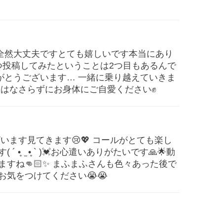
 全然大丈夫ですとても嬉しいです本当にあり
 ひとつ投稿してみたということは2つ目もあるんで
りがとうございます… 一緒に乗り越えていきま
理はなさらずにお身体にご自愛ください✊
います見てきます😢💖 コールがとても楽し
̥ ̫ •̥ ` )💓お心遣いありがたいです🙏🌟動
すね👊🏻✨ まふまふさんも色々あった後で
気をつけてください😭😭