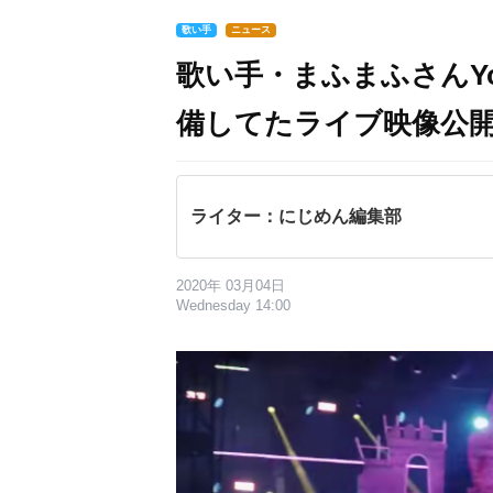
歌い手
ニュース
歌い手・まふまふさんYo
備してたライブ映像公
ライター：にじめん編集部
2020年 03月04日
Wednesday 14:00