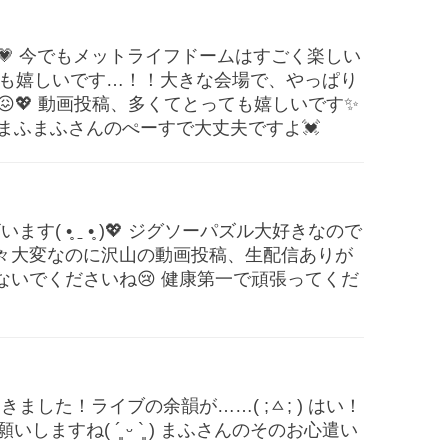
💗 今でもメットライフドームはすごく楽しい
とっても嬉しいです…！！大きな会場で、やっぱり
💖 動画投稿、多くてとっても嬉しいです✨
まふまふさんのぺーすで大丈夫ですよ💓
( •̥ ˍ •̥ )💖 ジグソーパズル大好きなので
色々大変なのに沢山の動画投稿、生配信ありが
しないでくださいね😢 健康第一で頑張ってくだ
ました！ライブの余韻が……( ;ㅿ; ) はい！
ますね( ´͈ ᵕ `͈ ) まふさんのそのお心遣い