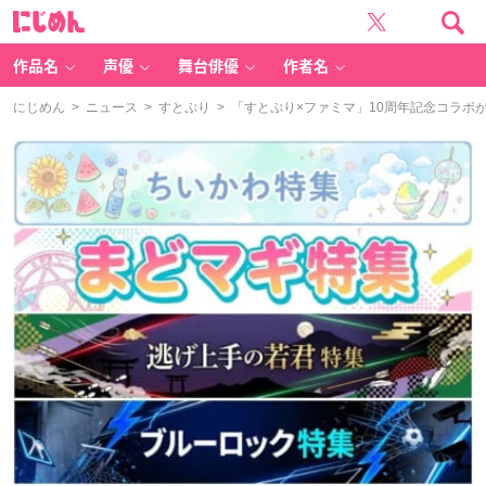
に
じ
め
ん
作品名
声優
舞台俳優
作者名
にじめん
>
ニュース
>
すとぷり
> 「すとぷり×ファミマ」10周年記念コラボ