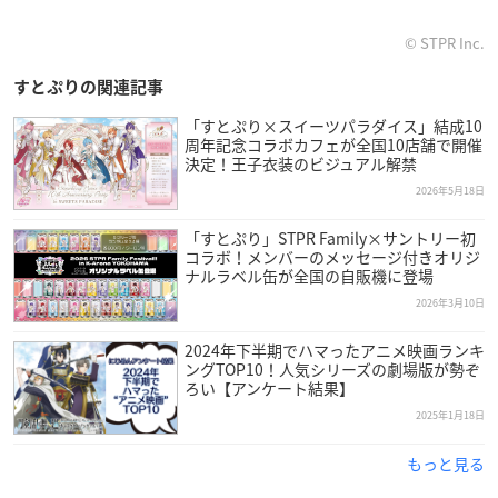
© STPR Inc.
すとぷりの関連記事
「すとぷり×スイーツパラダイス」結成10
周年記念コラボカフェが全国10店舗で開催
決定！王子衣装のビジュアル解禁
2026年5月18日
「すとぷり」STPR Family×サントリー初
コラボ！メンバーのメッセージ付きオリジ
ナルラベル缶が全国の自販機に登場
2026年3月10日
2024年下半期でハマったアニメ映画ランキ
ングTOP10！人気シリーズの劇場版が勢ぞ
ろい【アンケート結果】
2025年1月18日
もっと見る