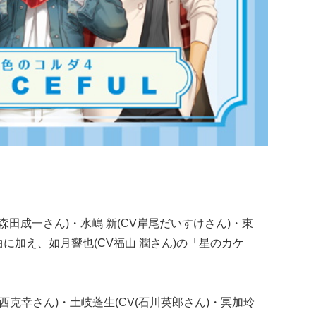
V森田成一さん)・水嶋 新(CV岸尾だいすけさん)・東
曲に加え、如月響也(CV福山 潤さん)の「星のカケ
小西克幸さん)・土岐蓬生(CV(石川英郎さん)・冥加玲