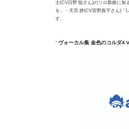
士(CV日野 聡さん)のソロ新曲に加
を」・天宮 静(CV宮野真守さん)「La
す。
ヴォーカル集 金色のコルダ4 VO