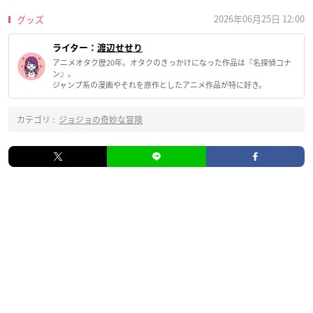
2026年06月25日 12:00
グッズ
ライター：
渡辺せせり
アニメオタク歴20年。オタクのきっかけになった作品は『名探偵コナ
ン』。
ジャンプ系の漫画やそれを原作としたアニメ作品が特に好き。
カテゴリ :
ジョジョの奇妙な冒険