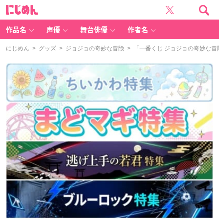
に
じ
め
ん
作品名
声優
舞台俳優
作者名
にじめん
>
グッズ
>
ジョジョの奇妙な冒険
> 「一番くじ ジョジョの奇妙な冒険 