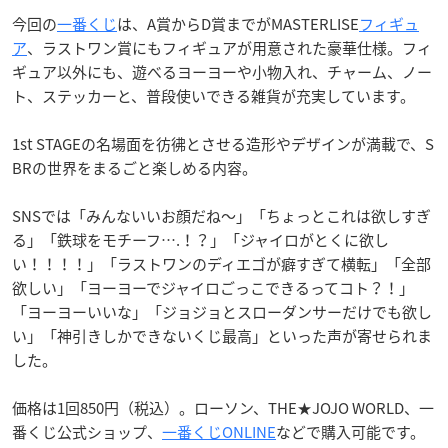
今回の
一番くじ
は、A賞からD賞までがMASTERLISE
フィギュ
ア
、ラストワン賞にもフィギュアが用意された豪華仕様。フィ
ギュア以外にも、遊べるヨーヨーや小物入れ、チャーム、ノー
ト、ステッカーと、普段使いできる雑貨が充実しています。
1st STAGEの名場面を彷彿とさせる造形やデザインが満載で、S
BRの世界をまるごと楽しめる内容。
SNSでは「みんないいお顔だね〜」「ちょっとこれは欲しすぎ
る」「鉄球をモチーフ….！？」「ジャイロがとくに欲し
い！！！！」「ラストワンのディエゴが癖すぎて横転」「全部
欲しい」「ヨーヨーでジャイロごっこできるってコト？！」
「ヨーヨーいいな」「ジョジョとスローダンサーだけでも欲し
い」「神引きしかできないくじ最高」といった声が寄せられま
した。
価格は1回850円（税込）。ローソン、THE★JOJO WORLD、一
番くじ公式ショップ、
一番くじONLINE
などで購入可能です。