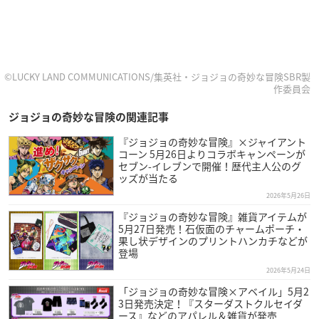
©LUCKY LAND COMMUNICATIONS/集英社・ジョジョの奇妙な冒険SBR製
作委員会
ジョジョの奇妙な冒険の関連記事
『ジョジョの奇妙な冒険』×ジャイアント
コーン 5月26日よりコラボキャンペーンが
セブン-イレブンで開催！歴代主人公のグ
ッズが当たる
2026年5月26日
『ジョジョの奇妙な冒険』雑貨アイテムが
5月27日発売！石仮面のチャームポーチ・
果し状デザインのプリントハンカチなどが
登場
2026年5月24日
「ジョジョの奇妙な冒険×アベイル」5月2
3日発売決定！『スターダストクルセイダ
ース』などのアパレル＆雑貨が発売