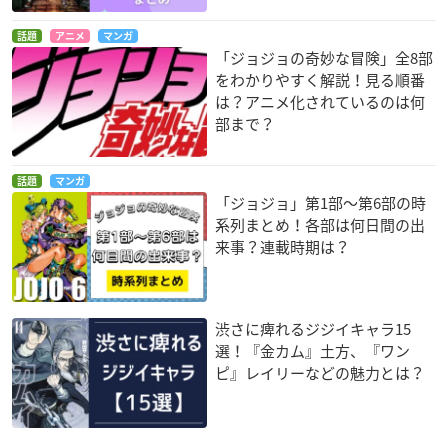
話題
アニメ
マンガ
「ジョジョの奇妙な冒険」全8部
をわかりやすく解説！見る順番
は？アニメ化されているのは何
部まで？
話題
マンガ
「ジョジョ」第1部〜第6部の時
系列まとめ！各部は何日間の出
来事？連載時期は？
渋さに痺れるジジイキャラ15
選！『金カム』土方、『ワン
ピ』レイリーなどの魅力とは？