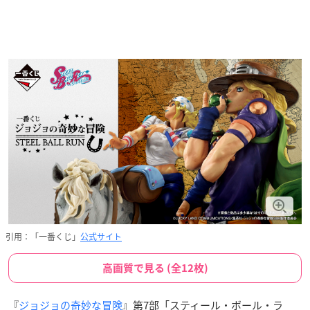
引用：「一番くじ」
公式サイト
高画質で見る (全12枚)
『
ジョジョの奇妙な冒険
』第7部「スティール・ボール・ラ