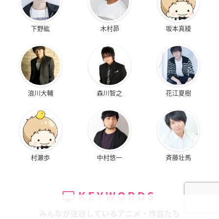
下野紘
木村昴
坂本真綾
浪川大輔
森川智之
花江夏樹
村瀬歩
中村悠一
斉藤壮馬
KEYWORDS
みんなが注目しているアニメ・作品たち