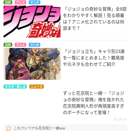
話題
アニメ
マンガ
「ジョジョの奇妙な冒険」全8部
をわかりやすく解説！見る順番
は？アニメ化されているのは何
部まで？
話題
アニメ
マンガ
「ジョジョ立ち」キャラ別23選
を一覧にまとめました！難易度
や元ネタも合わせてご紹介
オタ活・推し活
ニュース
ずっと花京院と一緒…『ジョジ
ョの奇妙な冒険』魂を抜かれた
花京院典明人形が再現度高すぎ
のポーチになって登場！
9コメント
これでいつでも花京院と一緒ww