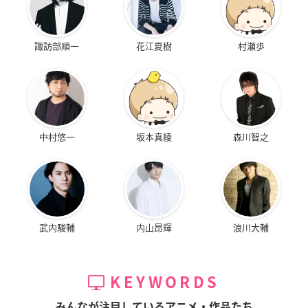
諏訪部順一
花江夏樹
村瀬歩
中村悠一
坂本真綾
森川智之
武内駿輔
内山昂輝
浪川大輔
KEYWORDS
みんなが注目しているアニメ・作品たち