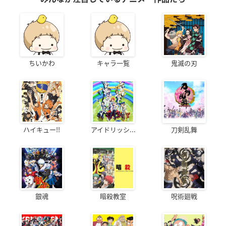
ちいかわ
キャラ一覧
鬼滅の刃
ハイキュー!!
アイドリッシ...
刀剣乱舞
銀魂
暗殺教室
呪術廻戦