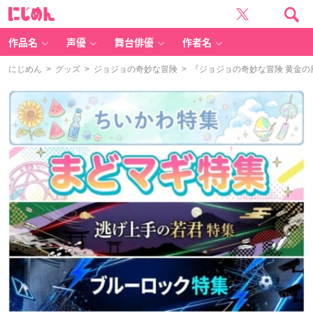
に
じ
め
ん
作品名
声優
舞台俳優
作者名
にじめん
>
グッズ
>
ジョジョの奇妙な冒険
> 『ジョジョの奇妙な冒険 黄金の