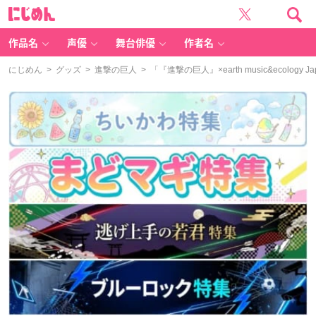
に
じ
め
ん
作品名
声優
舞台俳優
作者名
にじめん
>
グッズ
>
進撃の巨人
> 「『進撃の巨人』×earth music&ecolo