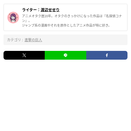
ライター：
渡辺せせり
アニメオタク歴20年。オタクのきっかけになった作品は『名探偵コナ
ン』。
ジャンプ系の漫画やそれを原作としたアニメ作品が特に好き。
カテゴリ :
進撃の巨人