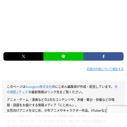
記事の内容について報告する
このページは
kusuguru株式会社
のにじめん編集部が作成・配信しています。
氷
の城壁
/
グッズ
の最新情報はリンク先をご覧ください。
アニメ・ゲーム・漫画などの2次元コンテンツや、声優・舞台・俳優などの情
報・話題をお届けする情報メディア「にじめん」。
女性向けアニメをはじめ、少年アニメやキャラクター作品、VTuberなどストリー
マーにも幅を広げ、オタクが気になる情報を幅広くお届けしています。
さらに、アンケート・ランキング・オタ活（推し活）お役立ち情報など、女性オ
タクがワクワク楽しめるようなコンテンツも発信しています。