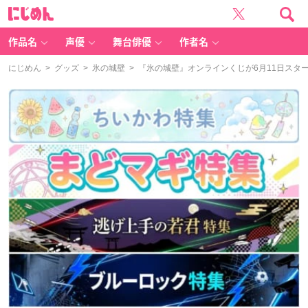
に
じ
め
ん
作品名
声優
舞台俳優
作者名
にじめん
>
グッズ
>
氷の城壁
> 『氷の城壁』オンラインくじが6月11日ス