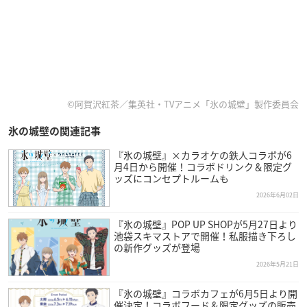
©阿賀沢紅茶／集英社・TVアニメ「氷の城壁」製作委員会
氷の城壁の関連記事
『氷の城壁』×カラオケの鉄人コラボが6
月4日から開催！コラボドリンク＆限定グ
ッズにコンセプトルームも
2026年6月02日
『氷の城壁』POP UP SHOPが5月27日より
池袋スキマストアで開催！私服描き下ろし
の新作グッズが登場
2026年5月21日
『氷の城壁』コラボカフェが6月5日より開
催決定！コラボフード＆限定グッズの販売