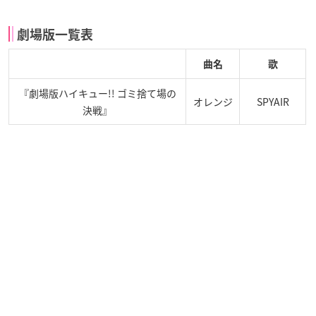
劇場版一覧表
曲名
歌
『劇場版ハイキュー!! ゴミ捨て場の
オレンジ
SPYAIR
決戦』