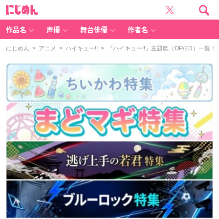
に
じ
め
ん
作品名
声優
舞台俳優
作者名
にじめん
>
アニメ
>
ハイキュー!!
> 『ハイキュー!!』主題歌（OP/ED）一