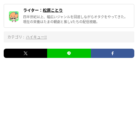
ライター：
松原ことり
四半世紀以上、幅広いジャンルを回遊しながらオタクをやってきた。
現在の栄養はたまの観劇と推しVたちの配信視聴。
カテゴリ :
ハイキュー!!