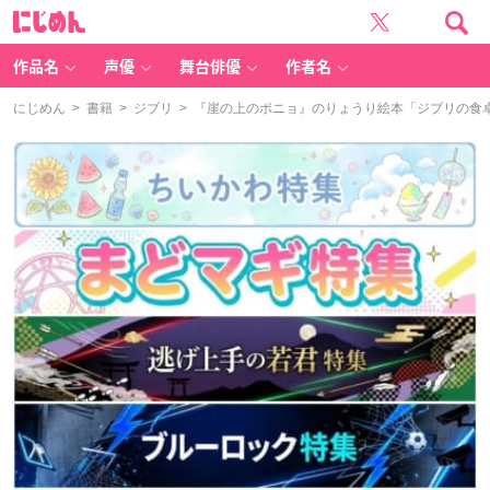
に
じ
め
ん
作品名
声優
舞台俳優
作者名
にじめん
>
書籍
>
ジブリ
> 『崖の上のポニョ』のりょうり絵本「ジブリの食