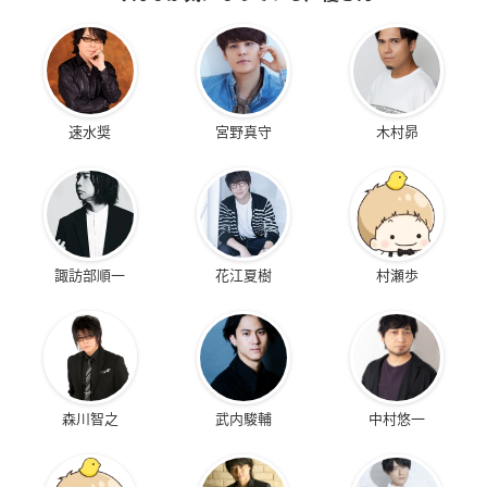
速水奨
宮野真守
木村昴
諏訪部順一
花江夏樹
村瀬歩
森川智之
武内駿輔
中村悠一