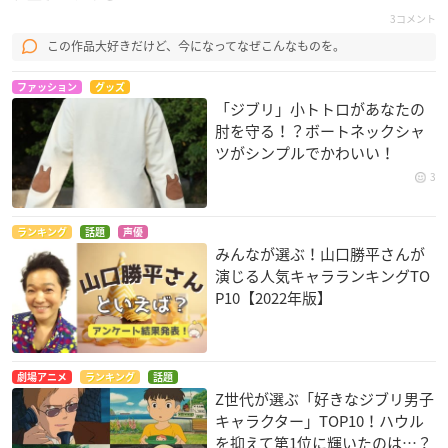
3コメント
この作品大好きだけど、今になってなぜこんなものを。
ファッション
グッズ
「ジブリ」小トトロがあなたの
肘を守る！？ボートネックシャ
ツがシンプルでかわいい！
3
ランキング
話題
声優
みんなが選ぶ！山口勝平さんが
演じる人気キャラランキングTO
P10【2022年版】
劇場アニメ
ランキング
話題
Z世代が選ぶ「好きなジブリ男子
キャラクター」TOP10！ハウル
を抑えて第1位に輝いたのは…？