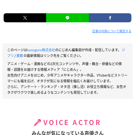
記事の内容について報告する
このページは
kusuguru株式会社
のにじめん編集部が作成・配信しています。
ジ
ブリ
/
書籍
の最新情報はリンク先をご覧ください。
アニメ・ゲーム・漫画などの2次元コンテンツや、声優・舞台・俳優などの情
報・話題をお届けする情報メディア「にじめん」。
女性向けアニメをはじめ、少年アニメやキャラクター作品、VTuberなどストリー
マーにも幅を広げ、オタクが気になる情報を幅広くお届けしています。
さらに、アンケート・ランキング・オタ活（推し活）お役立ち情報など、女性オ
タクがワクワク楽しめるようなコンテンツも発信しています。
VOICE ACTOR
みんなが気になっている声優さん