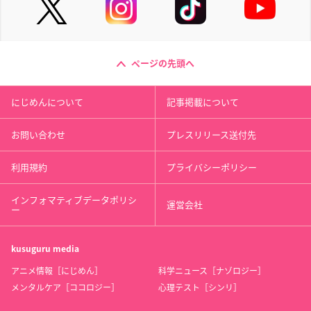
ページの先頭へ
にじめんについて
記事掲載について
お問い合わせ
プレスリリース送付先
利用規約
プライバシーポリシー
インフォマティブデータポリシ
運営会社
ー
kusuguru
media
アニメ情報［にじめん］
科学ニュース［ナゾロジー］
メンタルケア［ココロジー］
心理テスト［シンリ］