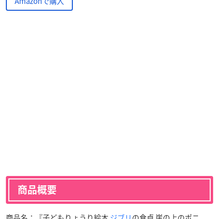
Amazonで購入
商品概要
商品名：『子どもりょうり絵本
ジブリ
の食卓 崖の上のポニ