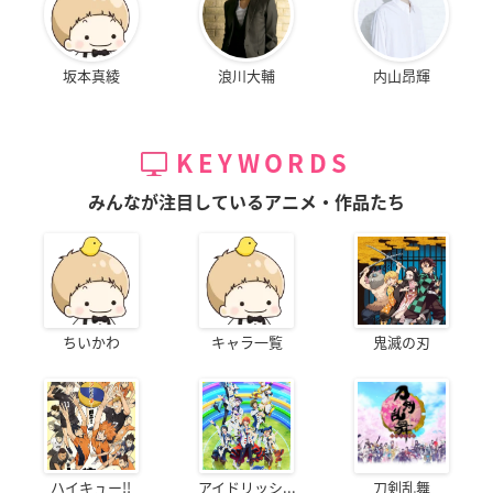
坂本真綾
浪川大輔
内山昂輝
KEYWORDS
みんなが注目しているアニメ・作品たち
ちいかわ
キャラ一覧
鬼滅の刃
ハイキュー!!
アイドリッシ...
刀剣乱舞