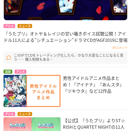
アニメ
ニュース
『うたプリ』オトヤ＆レイジの甘い囁きボイス試聴公開！アイ
ドル11人による”シチュエーション”ドラマCDがAGF2019に登場
39コメント
このIPでCDをトレーディング化したら、かなり大変なことになると思
う…… 購入制限もある…
話題
アニメ
男性アイドルアニメ作品まと
め！『アイナナ』『あんスタ』
『ツキウタ』など12作品
アニメ
ニュース
【公式】『うたプリ』よりST☆
RISHとQUARTET NIGHTの11人