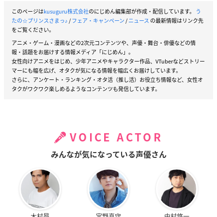
このページは
kusuguru株式会社
のにじめん編集部が作成・配信しています。
う
たの☆プリンスさまっ♪
/
フェア・キャンペーン
/
ニュース
の最新情報はリンク先
をご覧ください。
アニメ・ゲーム・漫画などの2次元コンテンツや、声優・舞台・俳優などの情
報・話題をお届けする情報メディア「にじめん」。
女性向けアニメをはじめ、少年アニメやキャラクター作品、VTuberなどストリー
マーにも幅を広げ、オタクが気になる情報を幅広くお届けしています。
さらに、アンケート・ランキング・オタ活（推し活）お役立ち情報など、女性オ
タクがワクワク楽しめるようなコンテンツも発信しています。
VOICE ACTOR
みんなが気になっている声優さん
木村昴
宮野真守
中村悠一