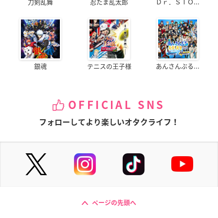
刀剣乱舞
忍たま乱太郎
Ｄｒ．ＳＴＯ...
銀魂
テニスの王子様
あんさんぶる...
OFFICIAL SNS
フォローしてより楽しいオタクライフ！
ページの先頭へ