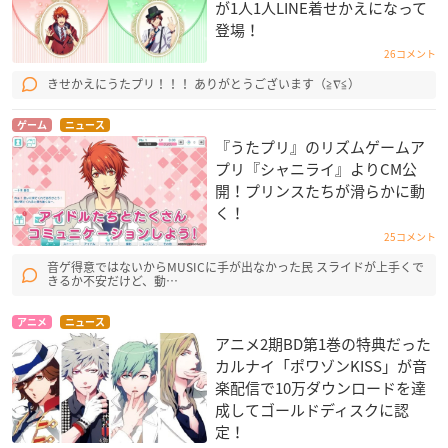
が1人1人LINE着せかえになって
登場！
26コメント
きせかえにうたプリ！！！ ありがとうございます（≧∇≦）
ゲーム
ニュース
『うたプリ』のリズムゲームア
プリ『シャニライ』よりCM公
開！プリンスたちが滑らかに動
く！
25コメント
音ゲ得意ではないからMUSICに手が出なかった民 スライドが上手くで
きるか不安だけど、動…
アニメ
ニュース
アニメ2期BD第1巻の特典だった
カルナイ「ポワゾンKISS」が音
楽配信で10万ダウンロードを達
成してゴールドディスクに認
定！