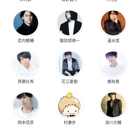
武内駿輔
諏訪部順一
速水奨
斉藤壮馬
花江夏樹
梶裕貴
岡本信彦
村瀬歩
浪川大輔