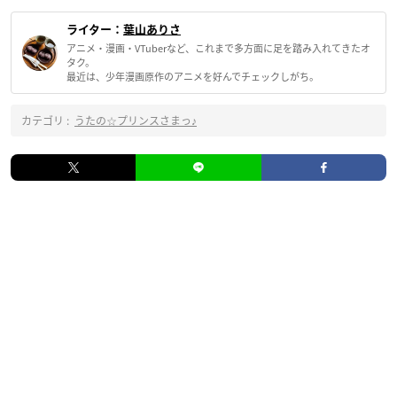
ライター：
葉山ありさ
アニメ・漫画・VTuberなど、これまで多方面に足を踏み入れてきたオ
タク。
最近は、少年漫画原作のアニメを好んでチェックしがち。
カテゴリ :
うたの☆プリンスさまっ♪