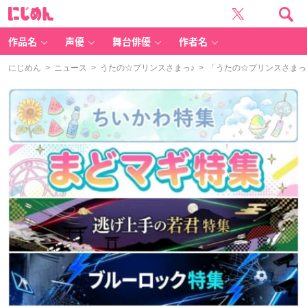
に
じ
め
ん
作品名
声優
舞台俳優
作者名
にじめん
>
ニュース
>
うたの☆プリンスさまっ♪
> 「うたの☆プリンスさまっ