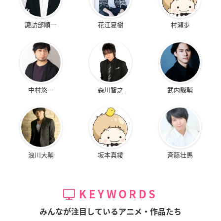
諏訪部順一
花江夏樹
村瀬歩
中村悠一
森川智之
武内駿輔
浪川大輔
坂本真綾
斉藤壮馬
KEYWORDS
みんなが注目しているアニメ・作品たち