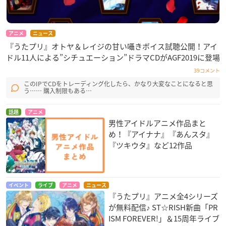
アニメ
ニュース
『うたプリ』オトヤ＆レイジの甘い囁きボイス試聴公開！アイ
ドル11人による”シチュエーション”ドラマCDがAGF2019に登場
39コメント
このIPでCDをトレーディング化したら、かなり大変なことになると思
う…… 購入制限もある…
話題
アニメ
男性アイドルアニメ作品まと
め！『アイナナ』『あんスタ』
『ツキウタ』など12作品
イベント
ライブ
アニメ
ニュース
『うたプリ』アニメ全4シリーズ
が無料配信♪ ST☆RISH新曲「PR
ISM FOREVER!」＆15周年ライブ