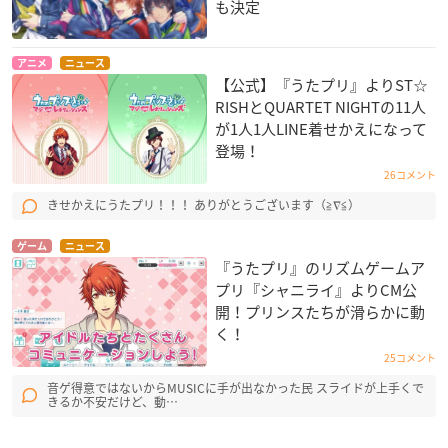
も決定
アニメ
ニュース
【公式】『うたプリ』よりST☆
RISHとQUARTET NIGHTの11人
が1人1人LINE着せかえになって
登場！
26コメント
きせかえにうたプリ！！！ ありがとうございます（≧∇≦）
ゲーム
ニュース
『うたプリ』のリズムゲームア
プリ『シャニライ』よりCM公
開！プリンスたちが滑らかに動
く！
25コメント
音ゲ得意ではないからMUSICに手が出なかった民 スライドが上手くで
きるか不安だけど、動…