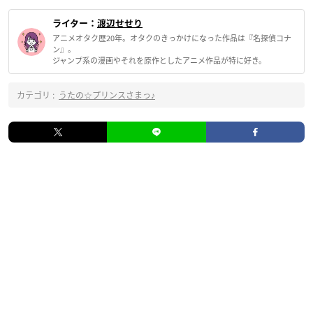
ライター：
渡辺せせり
アニメオタク歴20年。オタクのきっかけになった作品は『名探偵コナ
ン』。
ジャンプ系の漫画やそれを原作としたアニメ作品が特に好き。
カテゴリ :
うたの☆プリンスさまっ♪