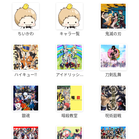
ちいかわ
キャラ一覧
鬼滅の刃
ハイキュー!!
アイドリッシ...
刀剣乱舞
銀魂
暗殺教室
呪術廻戦