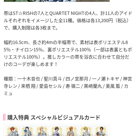
帯はST☆RISHの7人とQUARTET NIGHTの4人、計11人のアイド
ルそれぞれをイメージした全11種。価格は各13,200円（税込）
で、購入制限は各3枚まで。
幅約16.5cm、長さ約4mの半幅帯で、素材は表ポリエステル8
5％・ナイロン15％、裏ポリエステル100％（一部は表裏ともポ
リエステル100％）。推しカラーの帯を浴衣に合わせて自分だ
けのコーデが楽しめます！
種類：一十木音也 / 聖川真斗 / 四ノ宮那月 / 一ノ瀬トキヤ / 神宮
寺レン / 来栖 翔 / 愛島セシル / 寿 嶺二 / 黒崎蘭丸 / 美風 藍 / カ
ミュ
購入特典 スペシャルビジュアルカード