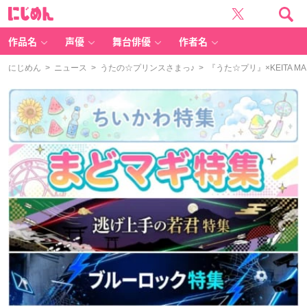
に
じ
め
ん
作品名
声優
舞台俳優
作者名
にじめん
>
ニュース
>
うたの☆プリンスさまっ♪
> 『うた☆プリ』×KEITA