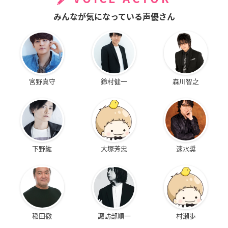
みんなが気になっている声優さん
宮野真守
鈴村健一
森川智之
下野紘
大塚芳忠
速水奨
稲田徹
諏訪部順一
村瀬歩