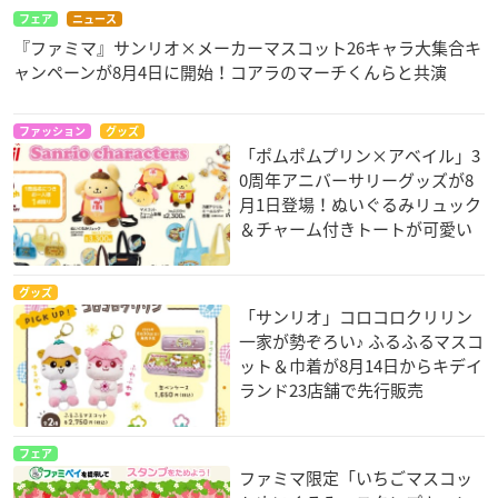
フェア
ニュース
『ファミマ』サンリオ×メーカーマスコット26キャラ大集合キ
ャンペーンが8月4日に開始！コアラのマーチくんらと共演
ファッション
グッズ
「ポムポムプリン×アベイル」3
0周年アニバーサリーグッズが8
月1日登場！ぬいぐるみリュック
＆チャーム付きトートが可愛い
グッズ
「サンリオ」コロコロクリリン
一家が勢ぞろい♪ ふるふるマスコ
ット＆巾着が8月14日からキデイ
ランド23店舗で先行販売
フェア
ファミマ限定「いちごマスコッ