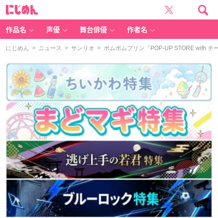
に
じ
め
ん
作品名
声優
舞台俳優
作者名
にじめん
>
ニュース
>
サンリオ
> ポムポムプリン「POP-UP STORE wi