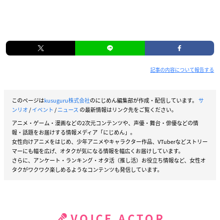
記事の内容について報告する
このページは
kusuguru株式会社
のにじめん編集部が作成・配信しています。
サ
ンリオ
/
イベント
/
ニュース
の最新情報はリンク先をご覧ください。
アニメ・ゲーム・漫画などの2次元コンテンツや、声優・舞台・俳優などの情
報・話題をお届けする情報メディア「にじめん」。
女性向けアニメをはじめ、少年アニメやキャラクター作品、VTuberなどストリー
マーにも幅を広げ、オタクが気になる情報を幅広くお届けしています。
さらに、アンケート・ランキング・オタ活（推し活）お役立ち情報など、女性オ
タクがワクワク楽しめるようなコンテンツも発信しています。
VOICE ACTOR