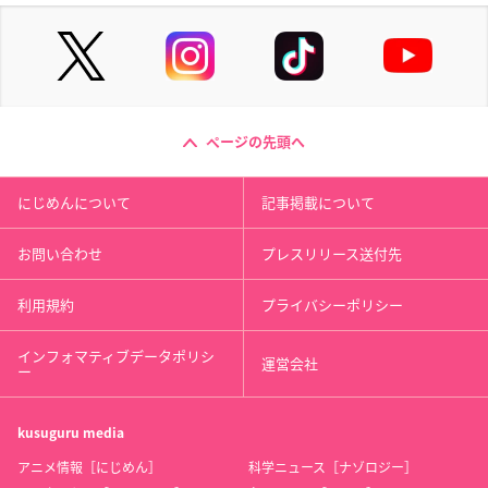
ページの先頭へ
にじめんについて
記事掲載について
お問い合わせ
プレスリリース送付先
利用規約
プライバシーポリシー
インフォマティブデータポリシ
運営会社
ー
kusuguru
media
アニメ情報［にじめん］
科学ニュース［ナゾロジー］