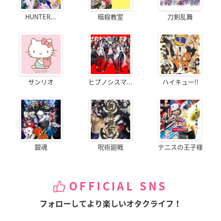
HUNTER...
暗殺教室
刀剣乱舞
サンリオ
ヒプノシスマ...
ハイキュー!!
銀魂
呪術廻戦
テニスの王子様
OFFICIAL SNS
フォローしてより楽しいオタクライフ！