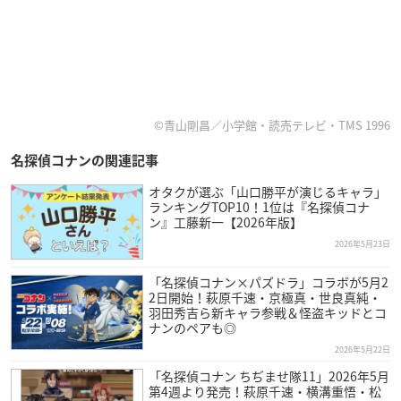
©青山剛昌／小学館・読売テレビ・TMS 1996
名探偵コナンの関連記事
オタクが選ぶ「山口勝平が演じるキャラ」
ランキングTOP10！1位は『名探偵コナ
ン』工藤新一【2026年版】
2026年5月23日
「名探偵コナン×パズドラ」コラボが5月2
2日開始！萩原千速・京極真・世良真純・
羽田秀吉ら新キャラ参戦＆怪盗キッドとコ
ナンのペアも◎
2026年5月22日
「名探偵コナン ちぢませ隊11」2026年5月
第4週より発売！萩原千速・横溝重悟・松