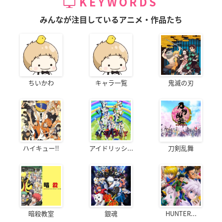
KEYWORDS
みんなが注目しているアニメ・作品たち
ちいかわ
キャラ一覧
鬼滅の刃
ハイキュー!!
アイドリッシ...
刀剣乱舞
暗殺教室
銀魂
HUNTER...