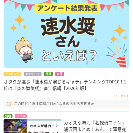
ランキング
アンケート
話題
声優
オタクが選ぶ「速水奨が演じるキャラ」ランキングTOP10！1
位は『炎の蜃気楼』直江信綱【2026年版】
14コメント
この時代に直江信綱が1位になるのおもろすぎるw
話題
アニメ
カオスな魅力『名探偵コナン』
浦沢回まとめ！あんこで窒息死