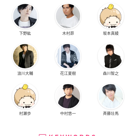
下野紘
木村昴
坂本真綾
浪川大輔
花江夏樹
森川智之
村瀬歩
中村悠一
斉藤壮馬