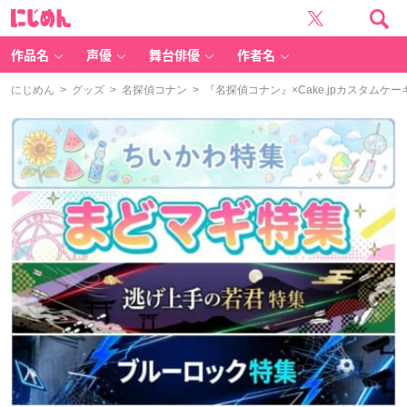
に
じ
め
ん
作品名
声優
舞台俳優
作者名
にじめん
>
グッズ
>
名探偵コナン
> 『名探偵コナン』×Cake.jpカスタム