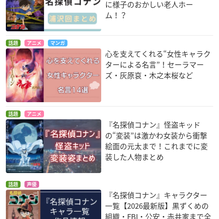
に様子のおかしい老人ホー
ム！？
話題
アニメ
マンガ
心を支えてくれる“女性キャラク
ターによる名言”！セーラマー
ズ・灰原哀・木之本桜など
話題
アニメ
『名探偵コナン』怪盗キッド
の“変装”は激かわ女装から衝撃
絵面の元太まで！これまでに変
装した人物まとめ
話題
声優
『名探偵コナン』キャラクター
一覧【2026最新版】黒ずくめの
組織・FBI・公安・赤井家まで全