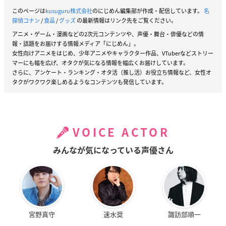
このページは
kusuguru株式会社
のにじめん編集部が作成・配信しています。
名
探偵コナン
/
食品
/
グッズ
の最新情報はリンク先をご覧ください。
アニメ・ゲーム・漫画などの2次元コンテンツや、声優・舞台・俳優などの情
報・話題をお届けする情報メディア「にじめん」。
女性向けアニメをはじめ、少年アニメやキャラクター作品、VTuberなどストリー
マーにも幅を広げ、オタクが気になる情報を幅広くお届けしています。
さらに、アンケート・ランキング・オタ活（推し活）お役立ち情報など、女性オ
タクがワクワク楽しめるようなコンテンツも発信しています。
VOICE ACTOR
みんなが気になっている声優さん
宮野真守
速水奨
諏訪部順一