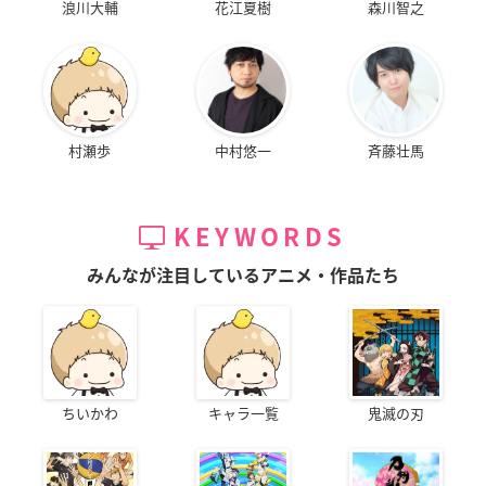
浪川大輔
花江夏樹
森川智之
村瀬歩
中村悠一
斉藤壮馬
KEYWORDS
みんなが注目しているアニメ・作品たち
ちいかわ
キャラ一覧
鬼滅の刃