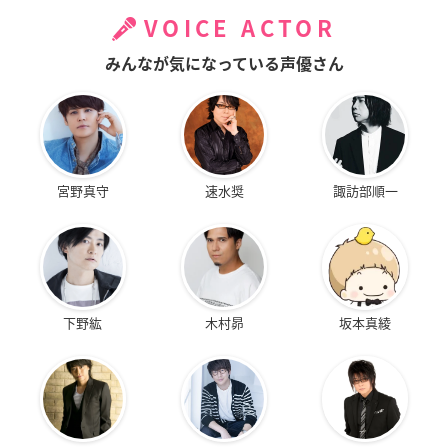
VOICE ACTOR
みんなが気になっている声優さん
宮野真守
速水奨
諏訪部順一
下野紘
木村昴
坂本真綾