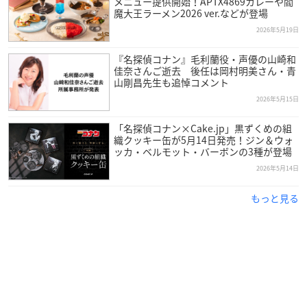
メニュー提供開始！APTX4869カレーや閻
魔大王ラーメン2026 ver.などが登場
2026年5月19日
『名探偵コナン』毛利蘭役・声優の山崎和
佳奈さんご逝去 後任は岡村明美さん・青
山剛昌先生も追悼コメント
2026年5月15日
「名探偵コナン×Cake.jp」黒ずくめの組
織クッキー缶が5月14日発売！ジン＆ウォ
ッカ・ベルモット・バーボンの3種が登場
2026年5月14日
もっと見る