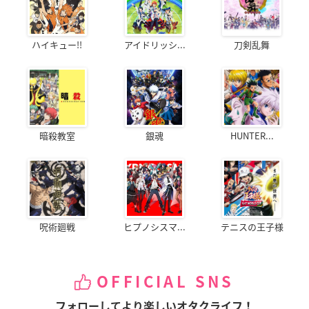
ハイキュー!!
アイドリッシ...
刀剣乱舞
暗殺教室
銀魂
HUNTER...
呪術廻戦
ヒプノシスマ...
テニスの王子様
OFFICIAL SNS
フォローしてより楽しいオタクライフ！