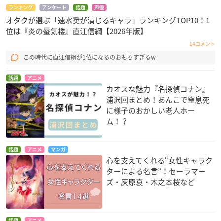
ランキング
アンケート
話題
声優
オタクが選ぶ「速水奨が演じるキャラ」ランキングTOP10！1
位は『炎の蜃気楼』直江信綱【2026年版】
14コメント
この時代に直江信綱が1位になるのおもろすぎるw
話題
アニメ
カオスな魅力『名探偵コナン』
浦沢回まとめ！あんこで窒息死
に様子のおかしい老人ホー
ム！？
話題
アニメ
マンガ
心を支えてくれる“女性キャラク
ターによる名言”！セーラマー
ズ・灰原哀・木之本桜など
話題
アニメ