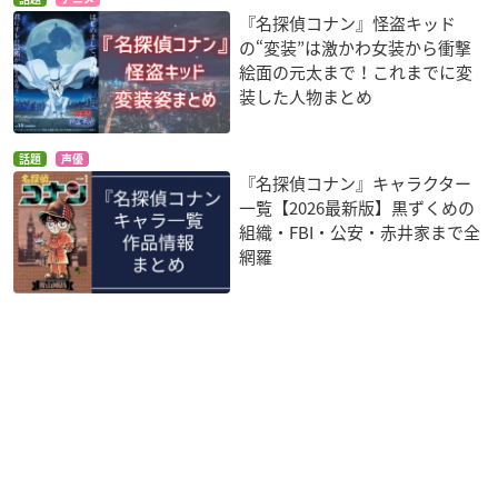
『名探偵コナン』怪盗キッド
の“変装”は激かわ女装から衝撃
絵面の元太まで！これまでに変
装した人物まとめ
話題
声優
『名探偵コナン』キャラクター
一覧【2026最新版】黒ずくめの
組織・FBI・公安・赤井家まで全
網羅