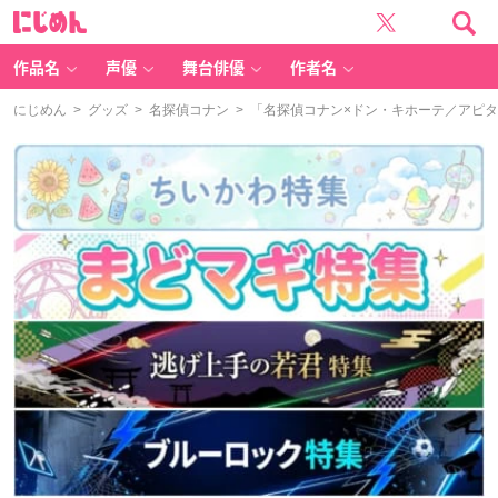
に
じ
め
ん
作品名
声優
舞台俳優
作者名
にじめん
>
グッズ
>
名探偵コナン
> 「名探偵コナン×ドン・キホーテ／アピ