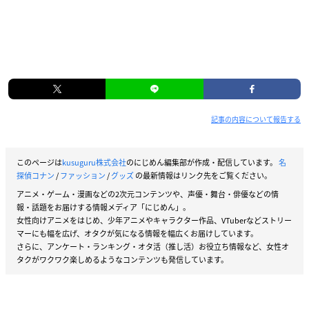
記事の内容について報告する
このページは
kusuguru株式会社
のにじめん編集部が作成・配信しています。
名
探偵コナン
/
ファッション
/
グッズ
の最新情報はリンク先をご覧ください。
アニメ・ゲーム・漫画などの2次元コンテンツや、声優・舞台・俳優などの情
報・話題をお届けする情報メディア「にじめん」。
女性向けアニメをはじめ、少年アニメやキャラクター作品、VTuberなどストリー
マーにも幅を広げ、オタクが気になる情報を幅広くお届けしています。
さらに、アンケート・ランキング・オタ活（推し活）お役立ち情報など、女性オ
タクがワクワク楽しめるようなコンテンツも発信しています。