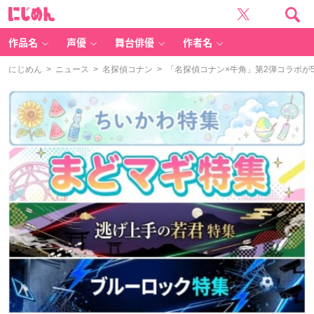
に
じ
め
ん
作品名
声優
舞台俳優
作者名
にじめん
>
ニュース
>
名探偵コナン
> 「名探偵コナン×牛角」第2弾コラボ