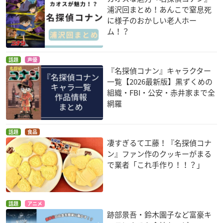
浦沢回まとめ！あんこで窒息死
に様子のおかしい老人ホー
ム！？
話題
声優
『名探偵コナン』キャラクター
一覧【2026最新版】黒ずくめの
組織・FBI・公安・赤井家まで全
網羅
話題
食品
凄すぎるて工藤！『名探偵コナ
ン』ファン作のクッキーがまる
で業者「これ手作り！！？」
話題
アニメ
跡部景吾・鈴木園子など富豪キ