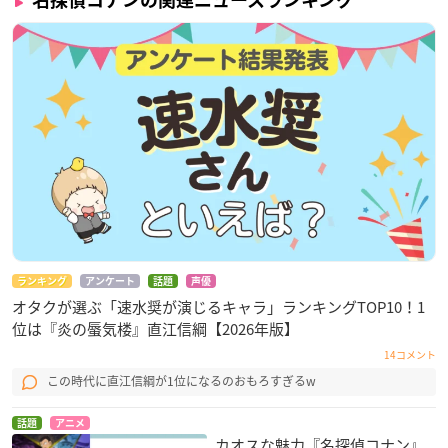
名探偵コナンの関連ニュースランキング
ランキング
アンケート
話題
声優
オタクが選ぶ「速水奨が演じるキャラ」ランキングTOP10！1
位は『炎の蜃気楼』直江信綱【2026年版】
14コメント
この時代に直江信綱が1位になるのおもろすぎるw
話題
アニメ
カオスな魅力『名探偵コナン』