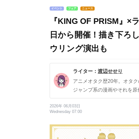
イベント
フェア
ニュース
『KING OF PRISM
日から開催！描き下ろ
ウリング演出も
ライター：
渡辺せせり
アニメオタク歴20年。オタ
ジャンプ系の漫画やそれを原
2026年 06月03日
Wednesday 07:00