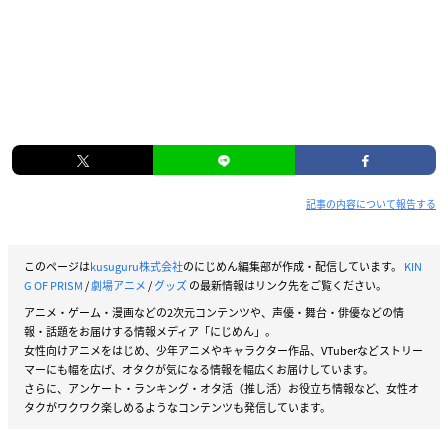
記事の内容について報告する
このページは
kusuguru株式会社
のにじめん編集部が作成・配信しています。
KIN
G OF PRISM
/
劇場アニメ
/
グッズ
の最新情報はリンク先をご覧ください。
アニメ・ゲーム・漫画などの2次元コンテンツや、声優・舞台・俳優などの情
報・話題をお届けする情報メディア「にじめん」。
女性向けアニメをはじめ、少年アニメやキャラクター作品、VTuberなどストリー
マーにも幅を広げ、オタクが気になる情報を幅広くお届けしています。
さらに、アンケート・ランキング・オタ活（推し活）お役立ち情報など、女性オ
タクがワクワク楽しめるようなコンテンツも発信しています。