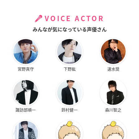
VOICE ACTOR
みんなが気になっている声優さん
宮野真守
下野紘
速水奨
諏訪部順一
鈴村健一
森川智之