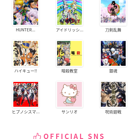
HUNTER...
アイドリッシ...
刀剣乱舞
ハイキュー!!
暗殺教室
銀魂
ヒプノシスマ...
サンリオ
呪術廻戦
OFFICIAL SNS