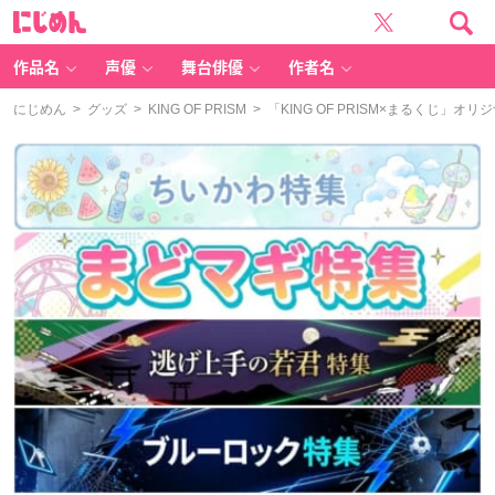
に
じ
め
ん
作品名
声優
舞台俳優
作者名
にじめん
>
グッズ
>
KING OF PRISM
> 「KING OF PRISM×まるくじ