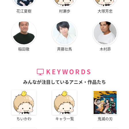
花江夏樹
村瀬歩
大塚芳忠
稲田徹
斉藤壮馬
木村昴
KEYWORDS
みんなが注目しているアニメ・作品たち
ちいかわ
キャラ一覧
鬼滅の刃