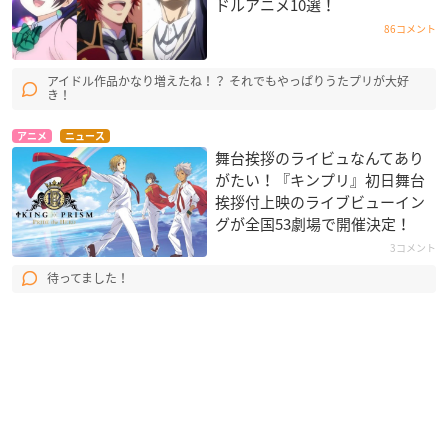
ドルアニメ10選！
86コメント
アイドル作品かなり増えたね！？ それでもやっぱりうたプリが大好
き！
アニメ
ニュース
舞台挨拶のライビュなんてあり
がたい！『キンプリ』初日舞台
挨拶付上映のライブビューイン
グが全国53劇場で開催決定！
3コメント
待ってました！