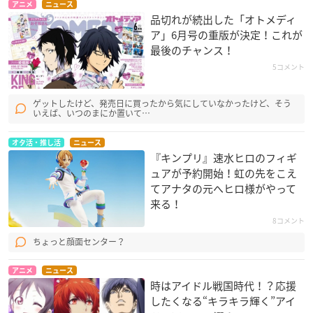
アニメ
ニュース
品切れが続出した「オトメディ
ア」6月号の重版が決定！これが
最後のチャンス！
5コメント
ゲットしたけど、発売日に買ったから気にしていなかったけど、そう
いえば、いつのまにか置いて…
オタ活・推し活
ニュース
『キンプリ』速水ヒロのフィギ
ュアが予約開始！虹の先をこえ
てアナタの元へヒロ様がやって
来る！
8コメント
ちょっと顔面センター？
アニメ
ニュース
時はアイドル戦国時代！？応援
したくなる“キラキラ輝く”アイ