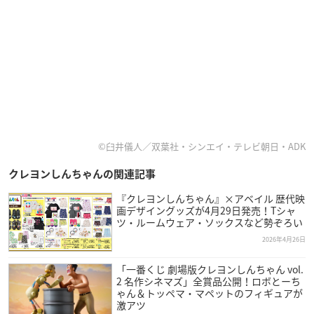
©臼井儀人／双葉社・シンエイ・テレビ朝日・ADK
クレヨンしんちゃんの関連記事
『クレヨンしんちゃん』×アベイル 歴代映
画デザイングッズが4月29日発売！Tシャ
ツ・ルームウェア・ソックスなど勢ぞろい
2026年4月26日
「一番くじ 劇場版クレヨンしんちゃん vol.
2 名作シネマズ」全賞品公開！ロボとーち
ゃん＆トッペマ・マペットのフィギュアが
激アツ