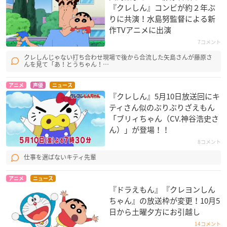
『クレしん』コンビが約２年ぶ
りに共演！水島努監督による新
作TVアニメに出演
7コメント
クレしんじゃない打ち合わせ現場で後から合流した矢島さんが藤原さ
んを見て「あ！とうちゃん！…
アニメ
声優
ニュース
『クレしん』5月10日放送回にキ
ティさん似のぶりぶりざえもん
「ブリィちゃん（CV.神谷浩史さ
ん）」が登場！！
8コメント
仕事を選ばないキティ先輩
アニメ
ニュース
『ドラえもん』『クレヨンしん
ちゃん』の放送枠が変更！10月5
日から土曜夕方にお引越し
14コメント