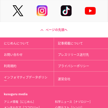
ページの先頭へ
にじめんについて
記事掲載について
お問い合わせ
プレスリリース送付先
利用規約
プライバシーポリシー
インフォマティブデータポリシ
運営会社
ー
kusuguru
media
アニメ情報［にじめん］
科学ニュース［ナゾロジー］
メンタルケア［ココロジー］
心理テスト［シンリ］