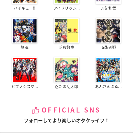
ハイキュー!!
アイドリッシ...
刀剣乱舞
銀魂
暗殺教室
呪術廻戦
ヒプノシスマ...
忍たま乱太郎
あんさんぶる...
OFFICIAL SNS
フォローしてより楽しいオタクライフ！