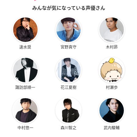
みんなが気になっている声優さん
速水奨
宮野真守
木村昴
諏訪部順一
花江夏樹
村瀬歩
中村悠一
森川智之
武内駿輔