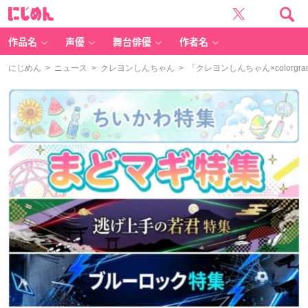
に
じ
め
ん
作品名
声優
舞台俳優
作者名
にじめん
>
ニュース
>
クレヨンしんちゃん
> 「クレヨンしんちゃん×color