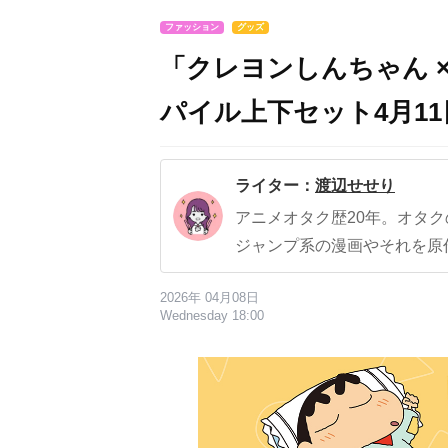
ファッション
グッズ
「クレヨンしんちゃん 
パイル上下セット4月1
ライター：
渡辺せせり
アニメオタク歴20年。オタ
ジャンプ系の漫画やそれを原
2026年 04月08日
Wednesday 18:00