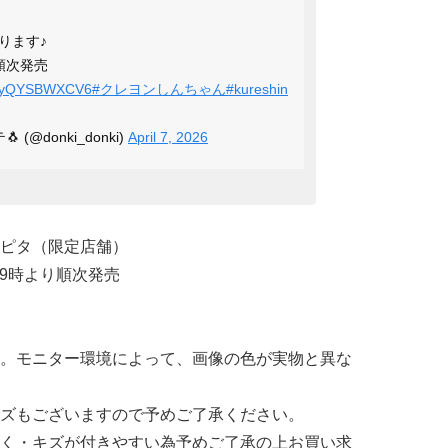
ります♪
り順次発売
co/yQYSBWXCV6
#クレヨンしんちゃん
#kureshin
(@donki_donki)
April 7, 2026
ピタ（限定店舗）
前9時より順次発売
。モニター環境によって、画像の色が実物と異な
ズもございますので予めご了承ください。
く・キズが付きやすい為予めご了承の上お買い求