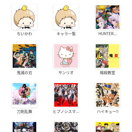
ちいかわ
キャラ一覧
HUNTER...
鬼滅の刃
サンリオ
暗殺教室
刀剣乱舞
ヒプノシスマ...
ハイキュー!!