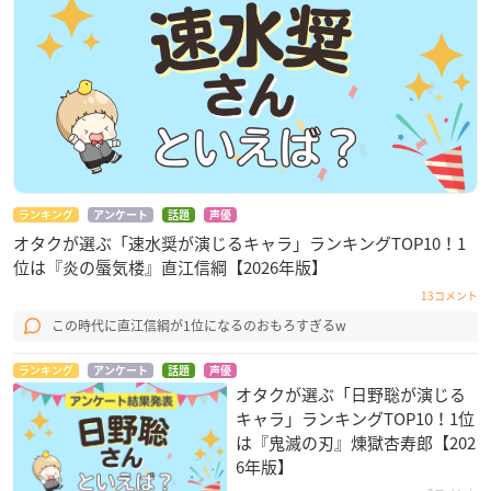
ランキング
アンケート
話題
声優
オタクが選ぶ「速水奨が演じるキャラ」ランキングTOP10！1
位は『炎の蜃気楼』直江信綱【2026年版】
13コメント
この時代に直江信綱が1位になるのおもろすぎるw
ランキング
アンケート
話題
声優
オタクが選ぶ「日野聡が演じる
キャラ」ランキングTOP10！1位
は『鬼滅の刃』煉󠄁獄杏寿郎【202
6年版】