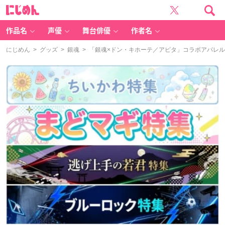
に
じ
め
ん
作品名
声優
舞台俳優
作者名
にじめん
>
グッズ
>
銀魂
> 「銀魂×ドン・キホーテ／アピタ」コラボアパレル