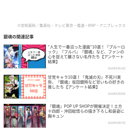
©空知英秋／集英社・テレビ東京・電通・BNP・アニプレックス
銀魂の関連記事
“人生で一番沼った漫画”10選！『ブルーロ
ック』『フルバ』『銀魂』など、ファンの
心を捉えて離さない名作たち【アンケート
結果】
2026年5月10日
甘党キャラ10選！『鬼滅の刃』不死川実
弥、『銀魂』坂田銀時など甘いもの好きの
推したち【アンケート結果】
2026年5月09日
『銀魂』POP UP SHOPが開催決定！土方
十四郎・沖田総悟らの描き下ろし和装姿に
胸キュン
2026年5月07日