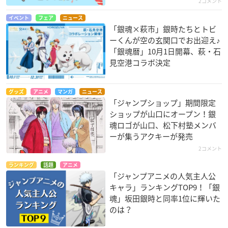
2コメント
イベント
フェア
ニュース
「銀魂×萩市」銀時たちとトビ
ーくんが空の玄関口でお出迎え♪
「銀魂暦」10月1日開幕、萩・石
見空港コラボ決定
グッズ
アニメ
マンガ
ニュース
「ジャンプショップ」期間限定
ショップが山口にオープン！銀
魂ロゴが山口、松下村塾メンバ
ーが集うアクキーが発売
2コメント
ランキング
話題
アニメ
「ジャンプアニメの人気主人公
キャラ」ランキングTOP9！「銀
魂」坂田銀時と同率1位に輝いた
のは？