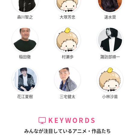
森川智之
大塚芳忠
速水奨
稲田徹
村瀬歩
諏訪部順一
花江夏樹
三宅健太
小林沙苗
KEYWORDS
みんなが注目しているアニメ・作品たち