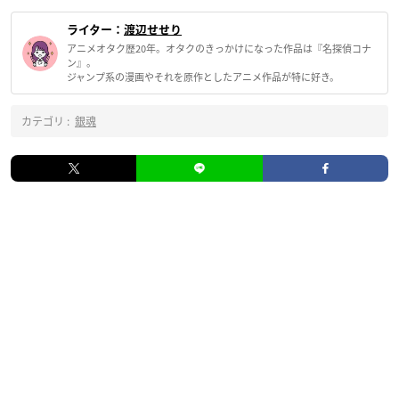
ライター：
渡辺せせり
アニメオタク歴20年。オタクのきっかけになった作品は『名探偵コナ
ン』。
ジャンプ系の漫画やそれを原作としたアニメ作品が特に好き。
カテゴリ :
銀魂