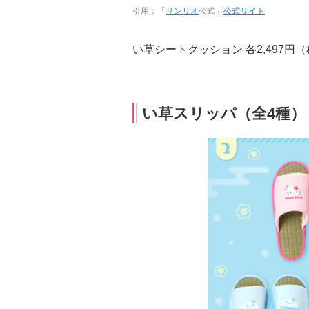
引用：「
サンリオ
公式」
公式サイト
い草シートクッション 各2,497円
い草スリッパ（全4種）