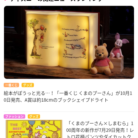
一番くじ
グッズ
絵本がぽうっと光る…！「一番くじ くまのプーさん」が10月1
0日発売、A賞は約18cmのブックシェイプドライト
ファッション
グッズ
「くまのプーさん×しまむら」1
00周年の新作が7月29日発売！レ
トロ花柄パンツやダイカットク