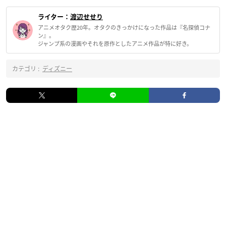
ライター：
渡辺せせり
アニメオタク歴20年。オタクのきっかけになった作品は『名探偵コナ
ン』。
ジャンプ系の漫画やそれを原作としたアニメ作品が特に好き。
カテゴリ :
ディズニー