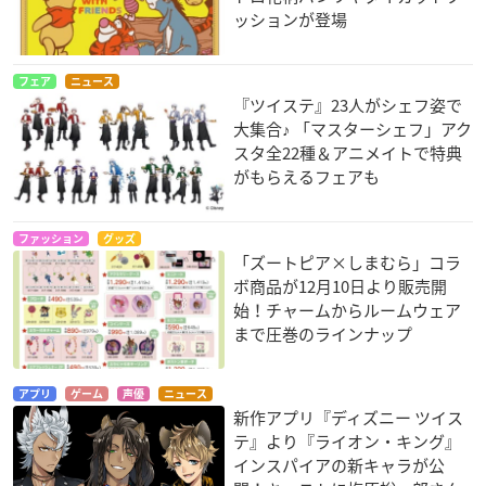
ッションが登場
フェア
ニュース
『ツイステ』23人がシェフ姿で
大集合♪ 「マスターシェフ」アク
スタ全22種＆アニメイトで特典
がもらえるフェアも
ファッション
グッズ
「ズートピア×しまむら」コラ
ボ商品が12月10日より販売開
始！チャームからルームウェア
まで圧巻のラインナップ
アプリ
ゲーム
声優
ニュース
新作アプリ『ディズニー ツイス
テ』より『ライオン・キング』
インスパイアの新キャラが公