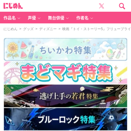
に
じ
め
ん
作品名
声優
舞台俳優
作者名
にじめん
>
グッズ
>
ディズニー
> 映画『トイ・ストーリー5』フリュープライ