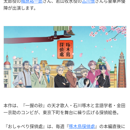
太郎役の
梅原裕一郎
さん、若山牧水役の
古川慎
さんら豪華声優
陣が出演します。
本作は、『一握の砂』の天才歌人・石川啄木と言語学者・金田
一京助のコンビが、東京下町を舞台に繰り広げる探偵絵巻。
『おしゃべり探偵處』は、毎週『
啄木鳥探偵處
』の本編直後に