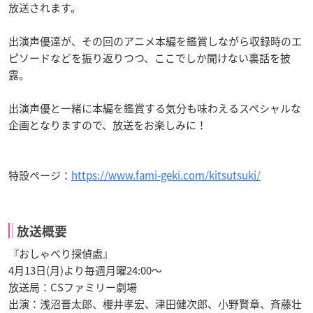
放送されます。
出演声優達が、その回のアニメ本編を鑑賞しながら収録時のエ
ピソードなどを振り返りつつ、ここでしか聞けない裏話を披
露。
出演声優と一緒に本編を鑑賞する気分も味わえるスペシャルな
企画となりますので、放送をお楽しみに！
特設ページ：
https://www.fami-geki.com/kitsutsuki/
放送概要
『おしゃべり探偵處』
4月13日(月)より毎週月曜24:00～
放送局：CSファミリー劇場
出演：浅沼晋太郎、櫻井孝宏、津田健次郎、小野賢章、斉藤壮