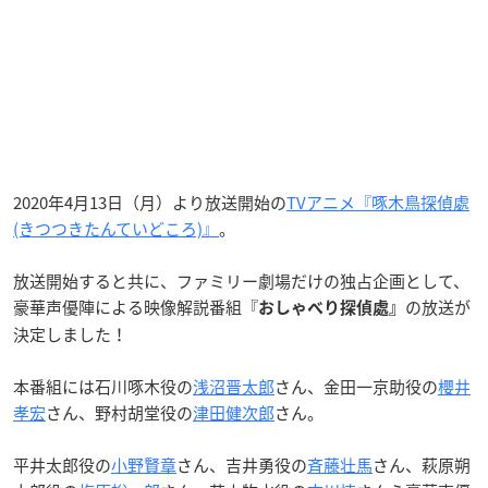
2020年4月13日（月）より放送開始の
TVアニメ『啄木鳥探偵處
(きつつきたんていどころ)』
。
放送開始すると共に、ファミリー劇場だけの独占企画として、
豪華声優陣による映像解説番組『
の放送が
おしゃべり探偵處』
決定しました！
本番組には石川啄木役の
浅沼晋太郎
さん、金田一京助役の
櫻井
孝宏
さん、野村胡堂役の
津田健次郎
さん。
平井太郎役の
小野賢章
さん、吉井勇役の
斉藤壮馬
さん、萩原朔