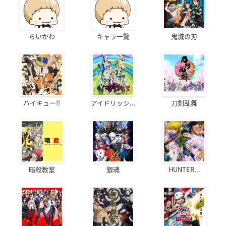
ちいかわ
キャラ一覧
鬼滅の刃
ハイキュー!!
アイドリッシ...
刀剣乱舞
暗殺教室
銀魂
HUNTER...