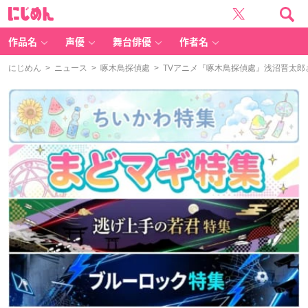
に
じ
め
ん
作品名
声優
舞台俳優
作者名
にじめん
>
ニュース
>
啄木鳥探偵處
> TVアニメ『啄木鳥探偵處』浅沼晋太