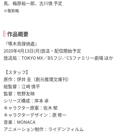
馬、梅原裕一郎、古川慎 予定
※敬称略
作品概要
『啄木鳥探偵處』
2020年4月13日(月)放送・配信開始予定
放送局：TOKYO MX／BSフジ／CSファミリー劇場 ほか
【スタッフ】
原作：伊井 圭（創元推理文庫刊）
総監督：江崎 慎平
監督：牧野友映
シリーズ構成：岸本 卓
キャラクター原案：佐木 郁
キャラクターデザイン：原 修一
音楽：MONACA
アニメーション制作：ライデンフィルム