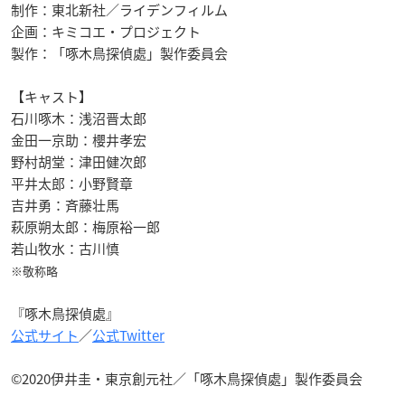
制作：東北新社／ライデンフィルム
企画：キミコエ・プロジェクト
製作：「啄木鳥探偵處」製作委員会
【キャスト】
石川啄木：浅沼晋太郎
金田一京助：櫻井孝宏
野村胡堂：津田健次郎
平井太郎：小野賢章
吉井勇：斉藤壮馬
萩原朔太郎：梅原裕一郎
若山牧水：古川慎
※敬称略
『啄木鳥探偵處』
公式サイト
／
公式Twitter
©2020伊井圭・東京創元社／「啄木鳥探偵處」製作委員会