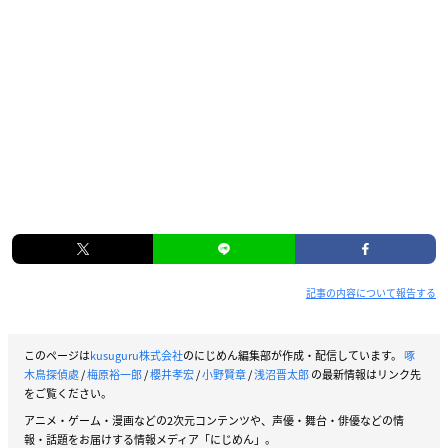
記事の内容について報告する
このページは
kusuguru株式会社
のにじめん編集部が作成・配信しています。
啄
木鳥探偵處
/
梅原裕一郎
/
櫻井孝宏
/
小野賢章
/
浅沼晋太郎
の最新情報はリンク先
をご覧ください。
アニメ・ゲーム・漫画などの2次元コンテンツや、声優・舞台・俳優などの情
報・話題をお届けする情報メディア「にじめん」。