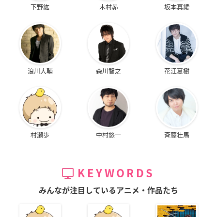
下野紘
木村昴
坂本真綾
浪川大輔
森川智之
花江夏樹
村瀬歩
中村悠一
斉藤壮馬
KEYWORDS
みんなが注目しているアニメ・作品たち