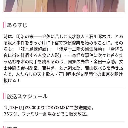
あらすじ
時は、明治の末――金欠に苦しむ天才歌人・石川啄木は、とあ
る殺人事件をきっかけに下宿で探偵稼業を始めることに。その
名も、「啄木鳥探偵處」。「浅草十二階の幽霊騒動」「雪降る
夜に街を徘徊する人食い人形」……奇怪な事件に次々と首を突
っ込む啄木の助手を務めるのは、同郷の先輩・金田一京助。文
士仲間の野村胡堂、吉井勇、萩原朔太郎、若山牧水らを巻き込
んで、人たらしの天才歌人・石川啄木が文明開化の東京を駆け
抜ける！
放送スケジュール
4月13日(月)23:00よりTOKYO MXにて放送開始。
BSフジ、ファミリー劇場などでも順次放送。