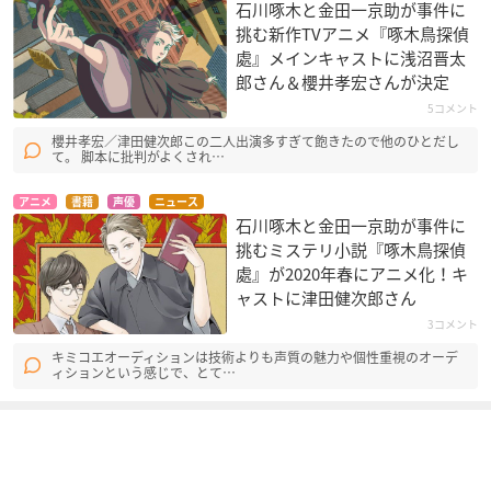
石川啄木と金田一京助が事件に
挑む新作TVアニメ『啄木鳥探偵
處』メインキャストに浅沼晋太
郎さん＆櫻井孝宏さんが決定
5コメント
櫻井孝宏／津田健次郎この二人出演多すぎて飽きたので他のひとだし
て。 脚本に批判がよくされ…
アニメ
書籍
声優
ニュース
石川啄木と金田一京助が事件に
挑むミステリ小説『啄木鳥探偵
處』が2020年春にアニメ化！キ
ャストに津田健次郎さん
3コメント
キミコエオーディションは技術よりも声質の魅力や個性重視のオーデ
ィションという感じで、とて…