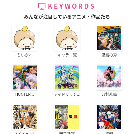
KEYWORDS
みんなが注目しているアニメ・作品たち
ちいかわ
キャラ一覧
鬼滅の刃
HUNTER...
アイドリッシ...
刀剣乱舞
ハイキュー!!
暗殺教室
銀魂