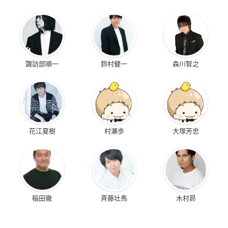
諏訪部順一
鈴村健一
森川智之
花江夏樹
村瀬歩
大塚芳忠
稲田徹
斉藤壮馬
木村昴