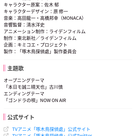
キャラクター原案：佐木 郁
キャラクターデザイン：原 修一
音楽：高田龍一・高橋邦幸（MONACA）
若山牧水
芥川龍之介
夏目漱石
音響監督：清水洋史
声優：古川慎
声優：林幸矢
声優：三木眞一郎
アニメーション制作：ライデンフィルム
制作：東北新社／ライデンフィルム
企画：キミコエ・プロジェクト
製作：「啄木鳥探偵處」製作委員会
主題歌
オープニングテーマ
「本日モ誠ニ晴天也」古川慎
エンディングテーマ
「ゴンドラの唄」NOW ON AIR
公式サイト
TVアニメ「啄木鳥探偵處」公式サイト
TVアニメ「啄木鳥探偵處」公式Twitter