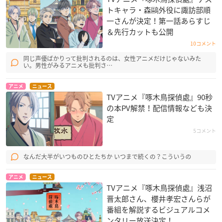
トキャラ・森鷗外役に諏訪部順
一さんが決定！第一話あらすじ
＆先行カットも公開
10コメント
同じ声優ばかりって批判されるのは、女性アニメだけじゃないみた
い。男性がみるアニメも批判さ…
アニメ
ニュース
TVアニメ『啄木鳥探偵處』90秒
の本PV解禁！配信情報なども決
定
5コメント
なんだ大半がいつものひとたちか いつまで続くの？こういうの
アニメ
ニュース
TVアニメ『啄木鳥探偵處』浅沼
晋太郎さん、櫻井孝宏さんらが
番組を解説するビジュアルコメ
ンタリー放送決定！