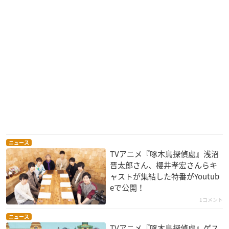
ニュース
TVアニメ『啄木鳥探偵處』浅沼
晋太郎さん、櫻井孝宏さんらキ
ャストが集結した特番がYoutub
eで公開！
1コメント
ニュース
TVアニメ『啄木鳥探偵處』ゲス