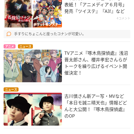
表紙！「アニメディア６月号」
発売『ツイステ』『A3!』など
4コメント
手すりにちょこんと座ったコナンが可愛い。
アニメ
ニュース
TVアニメ『啄木鳥探偵處』浅沼
晋太郎さん、櫻井孝宏さんらが
トークを繰り広げるイベント開
催決定！
ニュース
古川慎さん新アー写・MVなど
「本日モ誠ニ晴天也」情報どど
んと大公開！『啄木鳥探偵處』
のOP