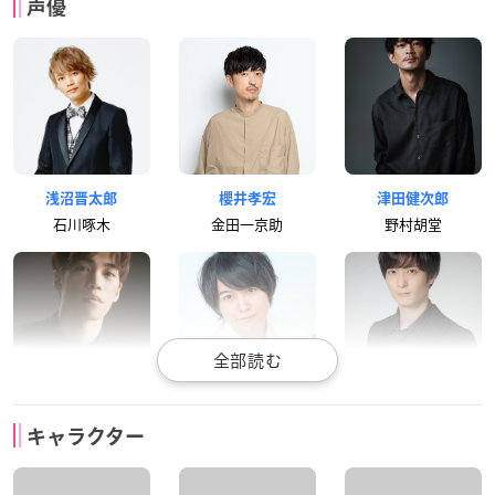
声優
浅沼晋太郎
櫻井孝宏
津田健次郎
石川啄木
金田一京助
野村胡堂
小野賢章
斉藤壮馬
梅原裕一郎
キャラクター
平井太郎
吉井勇
萩原朔太郎