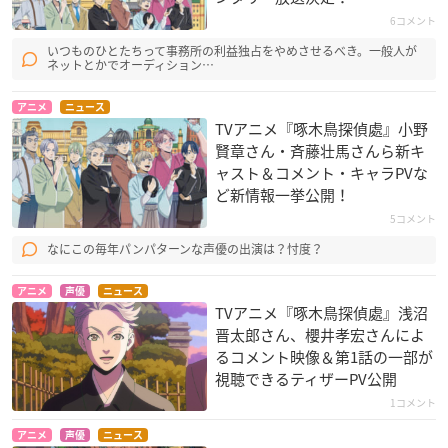
6コメント
いつものひとたちって事務所の利益独占をやめさせるべき。一般人が
ネットとかでオーディション…
アニメ
ニュース
TVアニメ『啄木鳥探偵處』小野
賢章さん・斉藤壮馬さんら新キ
ャスト＆コメント・キャラPVな
ど新情報一挙公開！
5コメント
なにこの毎年パンパターンな声優の出演は？忖度？
アニメ
声優
ニュース
TVアニメ『啄木鳥探偵處』浅沼
晋太郎さん、櫻井孝宏さんによ
るコメント映像＆第1話の一部が
視聴できるティザーPV公開
1コメント
アニメ
声優
ニュース