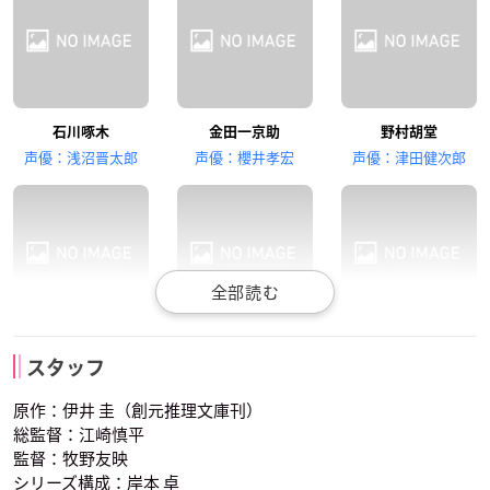
古川慎
林幸矢
三木眞一郎
石川啄木
金田一京助
野村胡堂
若山牧水
芥川龍之介
夏目漱石
声優：浅沼晋太郎
声優：櫻井孝宏
声優：津田健次郎
平井太郎
吉井勇
萩原朔太郎
スタッフ
声優：小野賢章
声優：斉藤壮馬
声優：梅原裕一郎
原作：伊井 圭（創元推理文庫刊）
総監督：江崎慎平
監督：牧野友映
シリーズ構成：岸本 卓