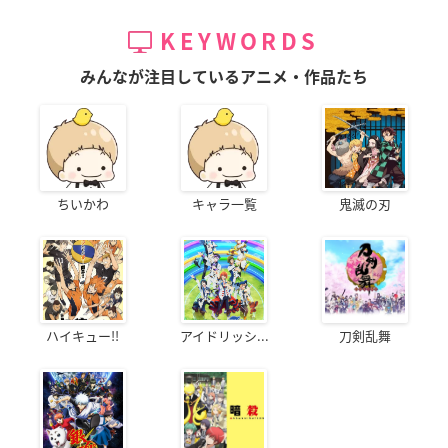
KEYWORDS
みんなが注目しているアニメ・作品たち
ちいかわ
キャラ一覧
鬼滅の刃
ハイキュー!!
アイドリッシ...
刀剣乱舞