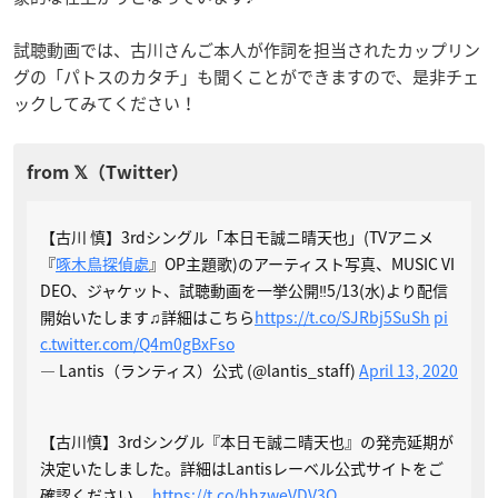
試聴動画では、古川さんご本人が作詞を担当されたカップリン
グの「パトスのカタチ」も聞くことができますので、是非チェ
ックしてみてください！
【古川 慎】3rdシングル「本日モ誠ニ晴天也」(TVアニメ
『
啄木鳥探偵處
』OP主題歌)のアーティスト写真、MUSIC VI
DEO、ジャケット、試聴動画を一挙公開‼️5/13(水)より配信
開始いたします♫詳細はこちら
https://t.co/SJRbj5SuSh
pi
c.twitter.com/Q4m0gBxFso
— Lantis（ランティス）公式 (@lantis_staff)
April 13, 2020
【古川慎】3rdシングル『本日モ誠ニ晴天也』の発売延期が
決定いたしました。詳細はLantisレーベル公式サイトをご
確認ください。
https://t.co/hhzweVDV3Q