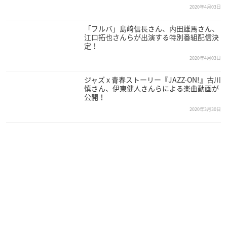
2020年4月03日
「フルバ」島﨑信⻑さん、内田雄馬さん、
江口拓也さんらが出演する特別番組配信決
定！
2020年4月03日
ジャズ x 青春ストーリー『JAZZ-ON!』古川
慎さん、伊東健人さんらによる楽曲動画が
公開！
2020年3月30日