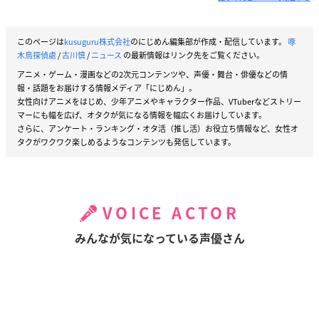
このページは
kusuguru株式会社
のにじめん編集部が作成・配信しています。
啄
木鳥探偵處
/
古川慎
/
ニュース
の最新情報はリンク先をご覧ください。
アニメ・ゲーム・漫画などの2次元コンテンツや、声優・舞台・俳優などの情
報・話題をお届けする情報メディア「にじめん」。
女性向けアニメをはじめ、少年アニメやキャラクター作品、VTuberなどストリー
マーにも幅を広げ、オタクが気になる情報を幅広くお届けしています。
さらに、アンケート・ランキング・オタ活（推し活）お役立ち情報など、女性オ
タクがワクワク楽しめるようなコンテンツも発信しています。
VOICE ACTOR
みんなが気になっている声優さん