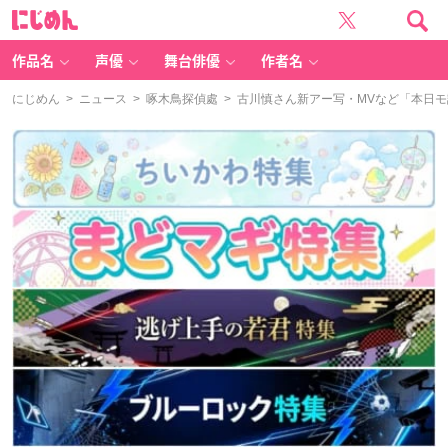
に
じ
め
ん
作品名
声優
舞台俳優
作者名
にじめん
>
ニュース
>
啄木鳥探偵處
> 古川慎さん新アー写・MVなど「本日