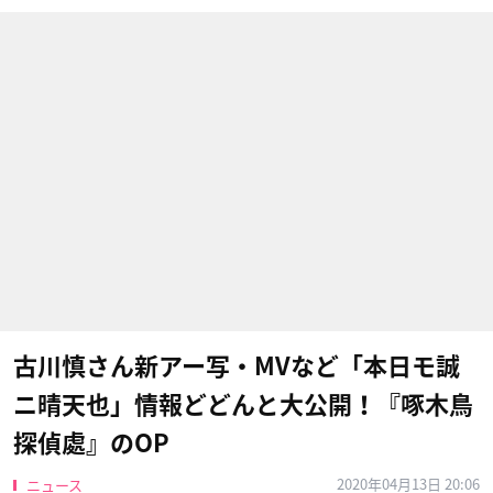
古川慎さん新アー写・MVなど「本日モ誠
ニ晴天也」情報どどんと大公開！『啄木鳥
探偵處』のOP
2020年04月13日 20:06
ニュース