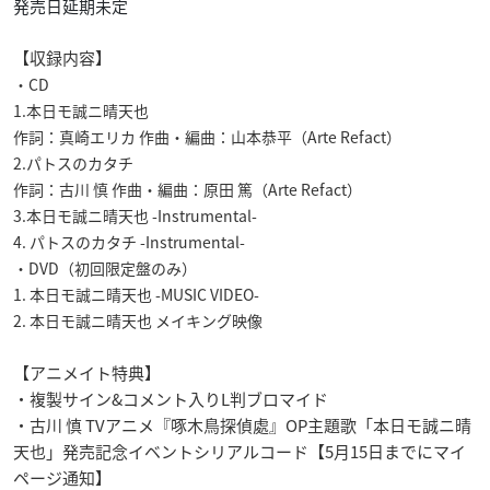
発売日延期未定
【収録内容】
・CD
1.本日モ誠ニ晴天也
作詞：真崎エリカ 作曲・編曲：山本恭平（Arte Refact）
2.パトスのカタチ
作詞：古川 慎 作曲・編曲：原田 篤（Arte Refact）
3.本日モ誠ニ晴天也 -Instrumental-
4. パトスのカタチ -Instrumental-
・DVD（初回限定盤のみ）
1. 本日モ誠ニ晴天也 -MUSIC VIDEO-
2. 本日モ誠ニ晴天也 メイキング映像
【アニメイト特典】
・複製サイン&コメント入りL判ブロマイド
・古川 慎 TVアニメ『啄木鳥探偵處』OP主題歌「本日モ誠ニ晴
天也」発売記念イベントシリアルコード【5月15日までにマイ
ページ通知】