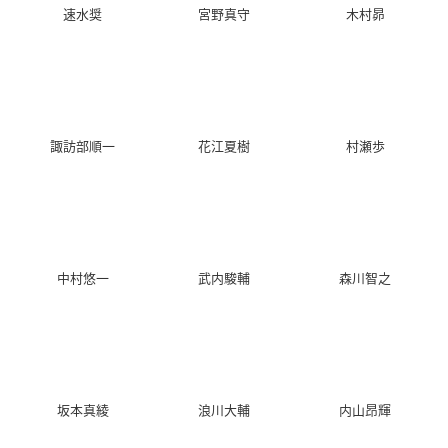
速水奨
宮野真守
木村昴
諏訪部順一
花江夏樹
村瀬歩
中村悠一
武内駿輔
森川智之
坂本真綾
浪川大輔
内山昂輝