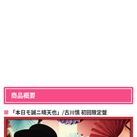
商品概要
「本日モ誠ニ晴天也」/古川慎 初回限定盤