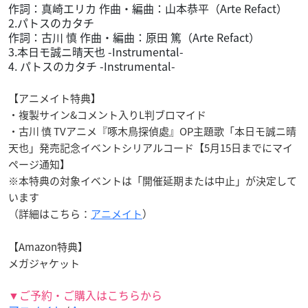
作詞：真崎エリカ 作曲・編曲：山本恭平（Arte Refact）
2.パトスのカタチ
作詞：古川 慎 作曲・編曲：原田 篤（Arte Refact）
3.本日モ誠ニ晴天也 -Instrumental-
4. パトスのカタチ -Instrumental-
【アニメイト特典】
・複製サイン&コメント入りL判ブロマイド
・古川 慎 TVアニメ『啄木鳥探偵處』OP主題歌「本日モ誠ニ晴
天也」発売記念イベントシリアルコード【5月15日までにマイ
ページ通知】
※本特典の対象イベントは「開催延期または中止」が決定して
います
（詳細はこちら：
アニメイト
）
【Amazon特典】
メガジャケット
▼ご予約・ご購入はこちらから