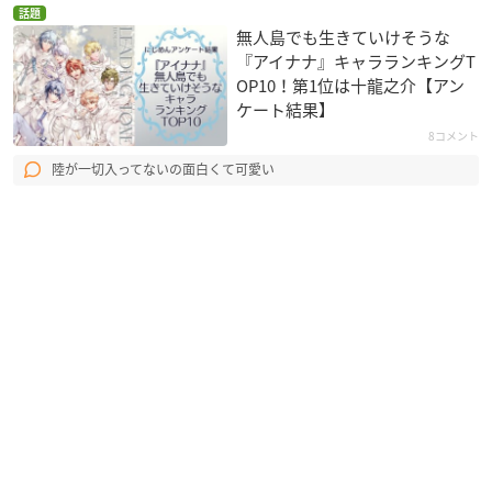
話題
無人島でも生きていけそうな
『アイナナ』キャラランキングT
OP10！第1位は十龍之介【アン
ケート結果】
8コメント
陸が一切入ってないの面白くて可愛い