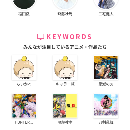
稲田徹
斉藤壮馬
三宅健太
KEYWORDS
みんなが注目しているアニメ・作品たち
ちいかわ
キャラ一覧
鬼滅の刃
HUNTER...
暗殺教室
刀剣乱舞