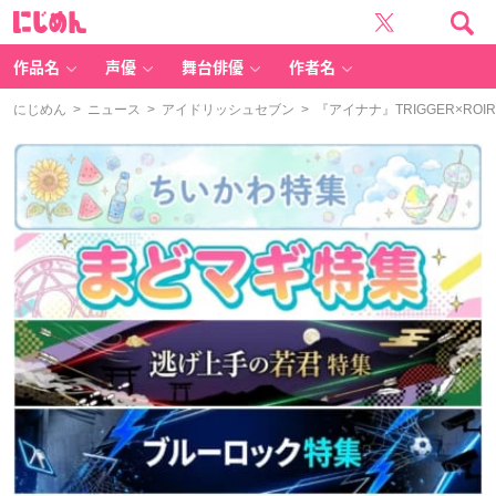
に
じ
め
ん
作品名
声優
舞台俳優
作者名
にじめん
>
ニュース
>
アイドリッシュセブン
> 『アイナナ』TRIGGER×RO