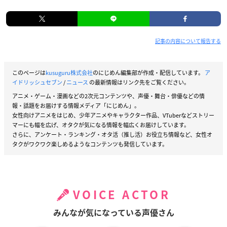
記事の内容について報告する
このページは
kusuguru株式会社
のにじめん編集部が作成・配信しています。
ア
イドリッシュセブン
/
ニュース
の最新情報はリンク先をご覧ください。
アニメ・ゲーム・漫画などの2次元コンテンツや、声優・舞台・俳優などの情
報・話題をお届けする情報メディア「にじめん」。
女性向けアニメをはじめ、少年アニメやキャラクター作品、VTuberなどストリー
マーにも幅を広げ、オタクが気になる情報を幅広くお届けしています。
さらに、アンケート・ランキング・オタ活（推し活）お役立ち情報など、女性オ
タクがワクワク楽しめるようなコンテンツも発信しています。
VOICE ACTOR
みんなが気になっている声優さん