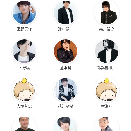
宮野真守
鈴村健一
森川智之
下野紘
速水奨
諏訪部順一
大塚芳忠
花江夏樹
村瀬歩