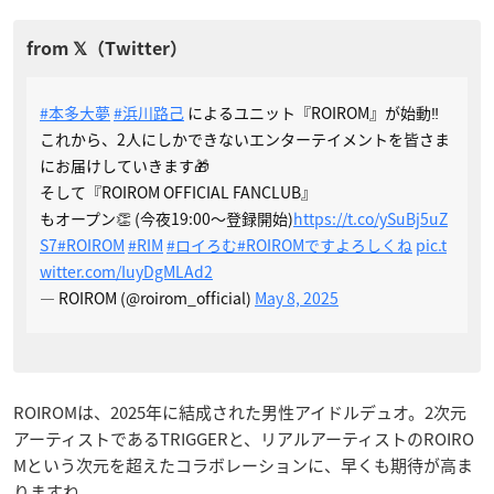
#本多大夢
#浜川路己
によるユニット『ROIROM』が始動‼️
これから、2人にしかできないエンターテイメントを皆さま
にお届けしていきます🎁
そして『ROIROM OFFICIAL FANCLUB』
もオープン👏 (今夜19:00〜登録開始)
https://t.co/ySuBj5uZ
S7
#ROIROM
#RIM
#ロイろむ
#ROIROMですよろしくね
pic.t
witter.com/IuyDgMLAd2
— ROIROM (@roirom_official)
May 8, 2025
ROIROMは、2025年に結成された男性アイドルデュオ。2次元
アーティストであるTRIGGERと、リアルアーティストのROIRO
Mという次元を超えたコラボレーションに、早くも期待が高ま
りますね。