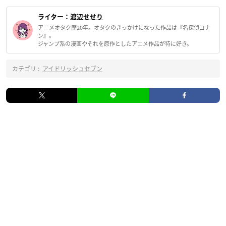
ライター：
渡辺せせり
アニメオタク歴20年。オタクのきっかけになった作品は『名探偵コナ
ン』。
ジャンプ系の漫画やそれを原作としたアニメ作品が特に好き。
カテゴリ :
アイドリッシュセブン