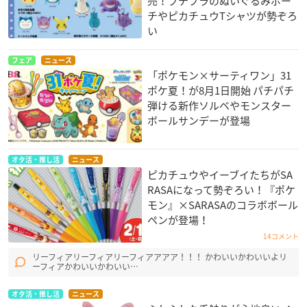
売！プチプラのぬいぐるみポー
チやピカチュウTシャツが勢ぞろ
い
フェア
ニュース
「ポケモン×サーティワン」31
ポケ夏！が8月1日開始 パチパチ
弾ける新作ソルベやモンスター
ボールサンデーが登場
オタ活・推し活
ニュース
ピカチュウやイーブイたちがSA
RASAになって勢ぞろい！『ポケ
モン』×SARASAのコラボボール
ペンが登場！
14コメント
リーフィアリーフィアリーフィアアアア！！！ かわいいかわいいよリ
ーフィアかわいいかわいい…
オタ活・推し活
ニュース