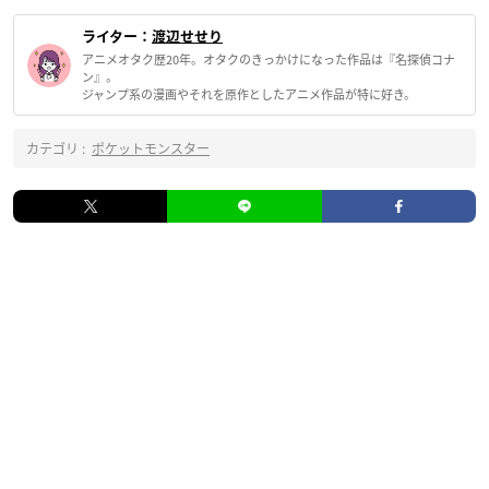
ライター：
渡辺せせり
アニメオタク歴20年。オタクのきっかけになった作品は『名探偵コナ
ン』。
ジャンプ系の漫画やそれを原作としたアニメ作品が特に好き。
カテゴリ :
ポケットモンスター