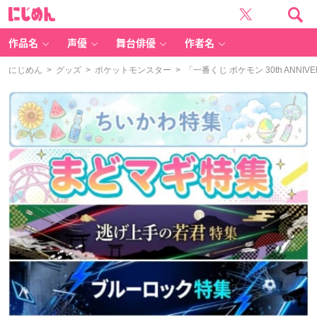
に
じ
め
ん
作品名
声優
舞台俳優
作者名
にじめん
>
グッズ
>
ポケットモンスター
> 「一番くじ ポケモン 30th ANNI