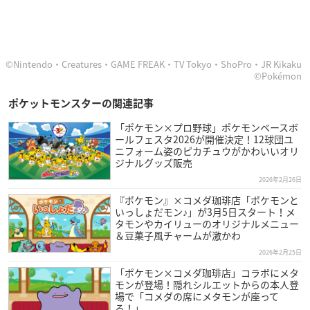
©Nintendo・Creatures・GAME FREAK・TV Tokyo・ShoPro・JR Kikaku
©Pokémon
ポケットモンスターの関連記事
「ポケモン×プロ野球」ポケモンベースボ
ールフェスタ2026が開催決定！12球団ユ
ニフォーム姿のピカチュウがかわいいオリ
ジナルグッズ販売
2026年2月26日
『ポケモン』×コメダ珈琲店「ポケモンと
いっしょだモン♪」が3月5日スタート！メ
タモンやカイリューのオリジナルメニュー
＆豆菓子風チャームが激かわ
2026年2月25日
「ポケモン×コメダ珈琲店」コラボにメタ
モンが登場！隠れシルエットからの本人登
場で「コメダの席にメタモンが座って
る！」