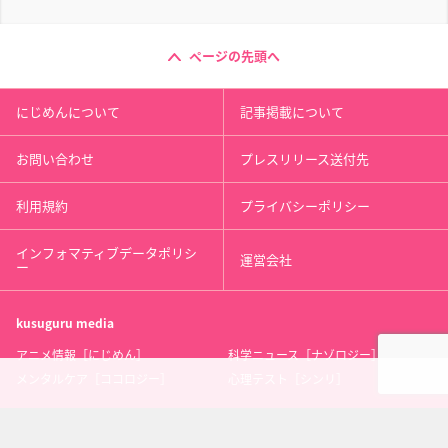
ページの先頭へ
にじめんについて
記事掲載について
お問い合わせ
プレスリリース送付先
利用規約
プライバシーポリシー
インフォマティブデータポリシ
運営会社
ー
kusuguru
media
アニメ情報［にじめん］
科学ニュース［ナゾロジー］
メンタルケア［ココロジー］
心理テスト［シンリ］
Copyright 2013 nijimen.