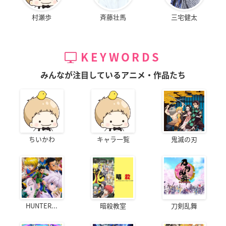
村瀬歩
斉藤壮馬
三宅健太
KEYWORDS
みんなが注目しているアニメ・作品たち
ちいかわ
キャラ一覧
鬼滅の刃
HUNTER...
暗殺教室
刀剣乱舞