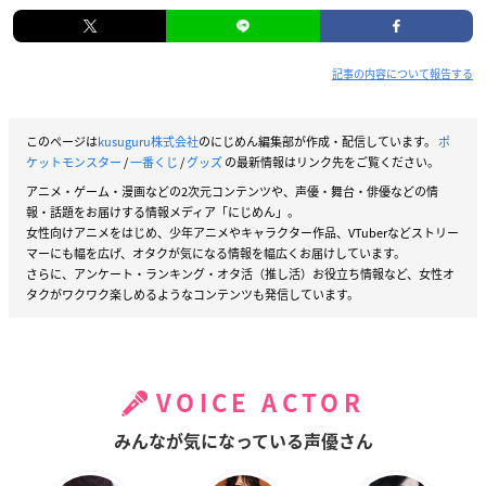
記事の内容について報告する
このページは
kusuguru株式会社
のにじめん編集部が作成・配信しています。
ポ
ケットモンスター
/
一番くじ
/
グッズ
の最新情報はリンク先をご覧ください。
アニメ・ゲーム・漫画などの2次元コンテンツや、声優・舞台・俳優などの情
報・話題をお届けする情報メディア「にじめん」。
女性向けアニメをはじめ、少年アニメやキャラクター作品、VTuberなどストリー
マーにも幅を広げ、オタクが気になる情報を幅広くお届けしています。
さらに、アンケート・ランキング・オタ活（推し活）お役立ち情報など、女性オ
タクがワクワク楽しめるようなコンテンツも発信しています。
VOICE ACTOR
みんなが気になっている声優さん