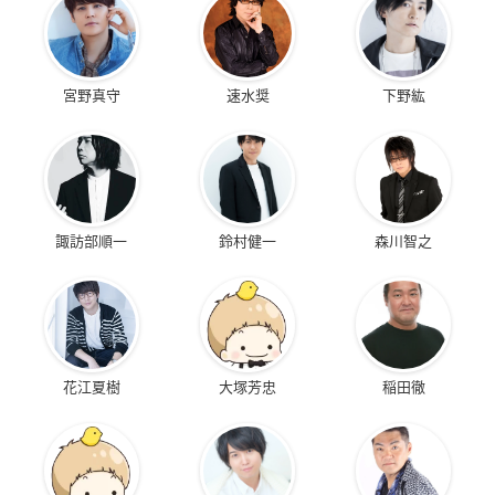
宮野真守
速水奨
下野紘
諏訪部順一
鈴村健一
森川智之
花江夏樹
大塚芳忠
稲田徹