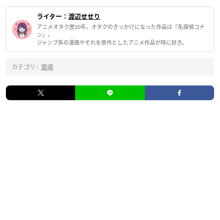
ライター：
渡辺せせり
アニメオタク歴20年。オタクのきっかけになった作品は『名探偵コナ
ン』。
ジャンプ系の漫画やそれを原作としたアニメ作品が特に好き。
カテゴリ :
銀魂