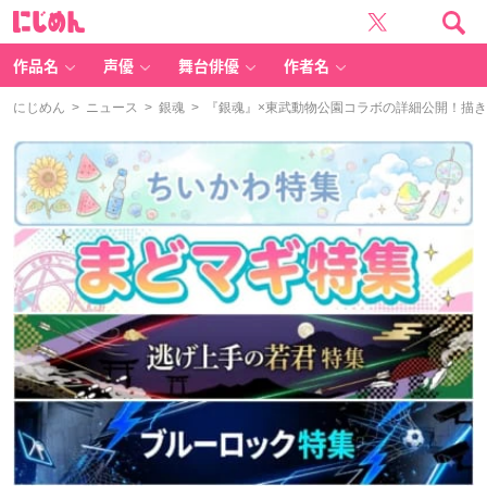
に
じ
め
ん
作品名
声優
舞台俳優
作者名
にじめん
>
ニュース
>
銀魂
> 『銀魂』×東武動物公園コラボの詳細公開！描