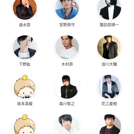
速水奨
宮野真守
諏訪部順一
下野紘
木村昴
浪川大輔
坂本真綾
森川智之
花江夏樹