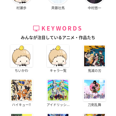
村瀬歩
斉藤壮馬
中村悠一
KEYWORDS
みんなが注目しているアニメ・作品たち
ちいかわ
キャラ一覧
鬼滅の刃
ハイキュー!!
アイドリッシ...
刀剣乱舞