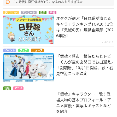
この時代に直江信綱が1位になるのおもろすぎるw
ランキング
アンケート
話題
声優
オタクが選ぶ「日野聡が演じる
キャラ」ランキングTOP10！1位
は『鬼滅の刃』煉󠄁獄杏寿郎【202
6年版】
2コメント
イベント
フェア
ニュース
「銀魂×萩市」銀時たちとトビ
ーくんが空の玄関口でお出迎え♪
「銀魂暦」10月1日開幕、萩・石
見空港コラボ決定
話題
アニメ
『銀魂』キャラクター一覧！登
場人物の基本プロフィール・ア
ニメ声優・実写版キャストなど
を紹介