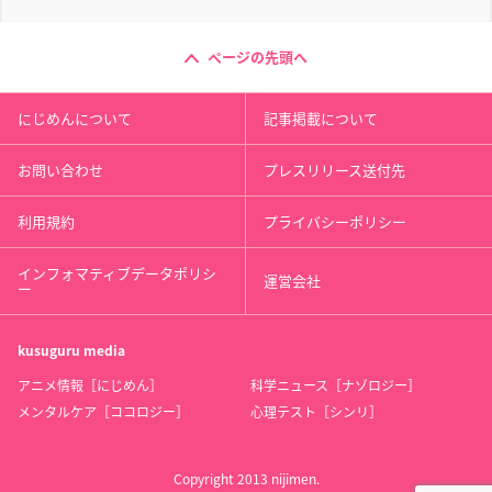
ページの先頭へ
にじめんについて
記事掲載について
お問い合わせ
プレスリリース送付先
利用規約
プライバシーポリシー
インフォマティブデータポリシ
運営会社
ー
kusuguru
media
アニメ情報［にじめん］
科学ニュース［ナゾロジー］
メンタルケア［ココロジー］
心理テスト［シンリ］
Copyright 2013 nijimen.