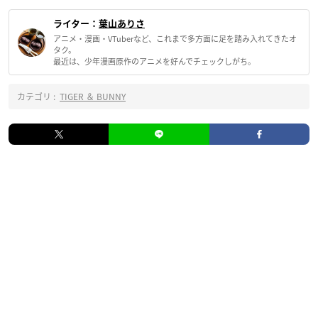
ライター：
葉山ありさ
アニメ・漫画・VTuberなど、これまで多方面に足を踏み入れてきたオ
タク。
最近は、少年漫画原作のアニメを好んでチェックしがち。
カテゴリ :
TIGER ＆ BUNNY