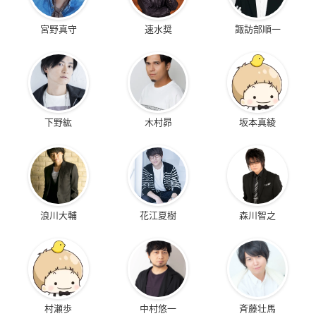
宮野真守
速水奨
諏訪部順一
下野紘
木村昴
坂本真綾
浪川大輔
花江夏樹
森川智之
村瀬歩
中村悠一
斉藤壮馬