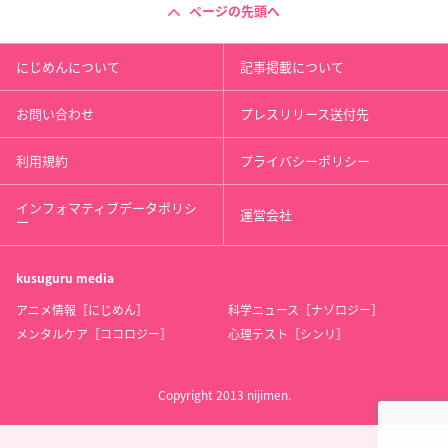
ページの先頭へ
にじめんについて
記事掲載について
お問い合わせ
プレスリリース送付先
利用規約
プライバシーポリシー
インフォマティブデータポリシ
運営会社
ー
kusuguru
media
アニメ情報［にじめん］
科学ニュース［ナゾロジー］
メンタルケア［ココロジー］
心理テスト［シンリ］
Copyright 2013 nijimen.