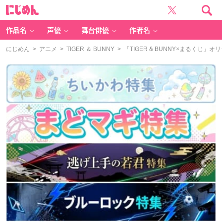
に
じ
め
ん
作品名
声優
舞台俳優
作者名
にじめん
>
アニメ
>
TIGER ＆ BUNNY
> 「TIGER & BUNNY×まるく