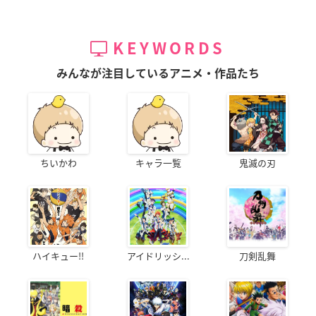
KEYWORDS
みんなが注目しているアニメ・作品たち
ちいかわ
キャラ一覧
鬼滅の刃
ハイキュー!!
アイドリッシ...
刀剣乱舞