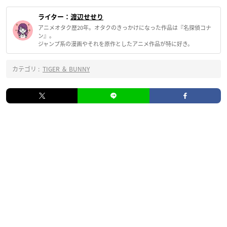
ライター：
渡辺せせり
アニメオタク歴20年。オタクのきっかけになった作品は『名探偵コナ
ン』。
ジャンプ系の漫画やそれを原作としたアニメ作品が特に好き。
カテゴリ :
TIGER ＆ BUNNY