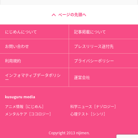
ページの先頭へ
にじめんについて
記事掲載について
お問い合わせ
プレスリリース送付先
利用規約
プライバシーポリシー
インフォマティブデータポリシ
運営会社
ー
kusuguru
media
アニメ情報［にじめん］
科学ニュース［ナゾロジー］
メンタルケア［ココロジー］
心理テスト［シンリ］
Copyright 2013 nijimen.