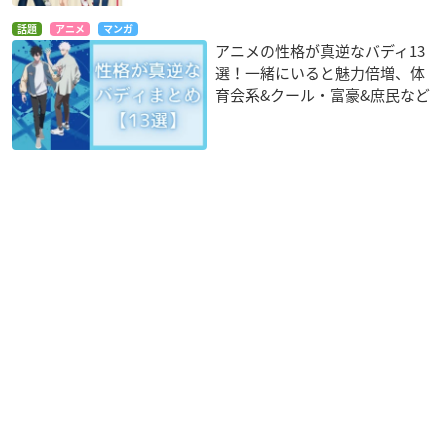
話題
アニメ
マンガ
アニメの性格が真逆なバディ13
選！一緒にいると魅力倍増、体
育会系&クール・富豪&庶民など