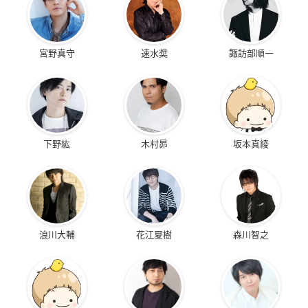
宮野真守
速水奨
諏訪部順一
下野紘
木村昴
坂本真綾
浪川大輔
花江夏樹
森川智之