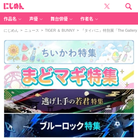
に
じ
め
ん
作品名
声優
舞台俳優
作者名
にじめん
>
ニュース
>
TIGER ＆ BUNNY
> 『タイバニ』特別展「The Galle