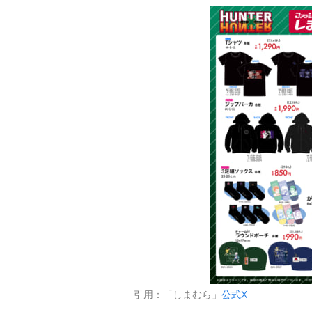
引用：「しまむら」
公式X