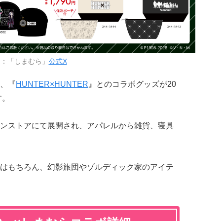
用：「しまむら」
公式X
、『
HUNTER×HUNTER
』とのコラボグッズが20
す。
ンストアにて展開され、アパレルから雑貨、寝具
はもちろん、幻影旅団やゾルディック家のアイテ