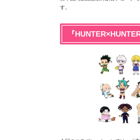
す。
『HUNTER×HUN