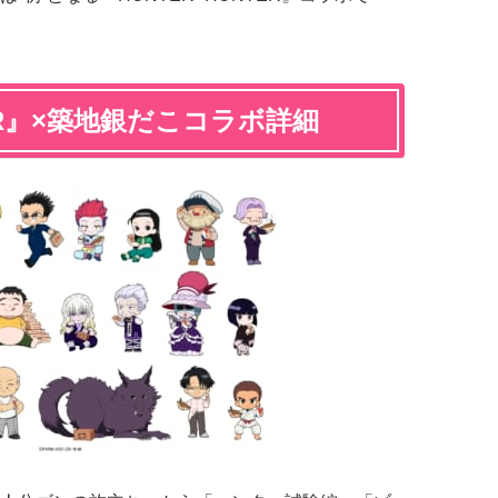
TER』×築地銀だこコラボ詳細