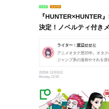
フェア
ニュース
『HUNTER×HUNTE
決定！ノベルティ付き
ライター：
渡辺せせり
アニメオタク歴20年。オタ
ジャンプ系の漫画やそれを原
2025年 12月01日
Monday 12:55