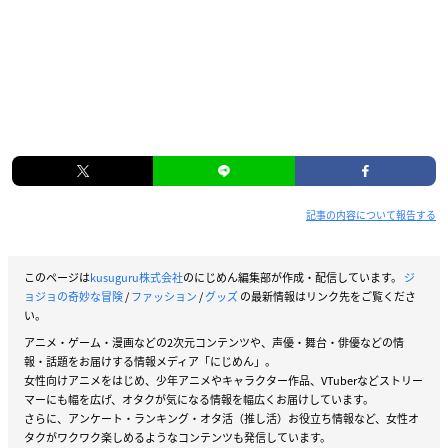
記事の内容について報告する
このページは
kusuguru株式会社
のにじめん編集部が作成・配信しています。
ジ
ョジョの奇妙な冒険
/
ファッション
/
グッズ
の最新情報はリンク先をご覧くださ
い。
アニメ・ゲーム・漫画などの2次元コンテンツや、声優・舞台・俳優などの情
報・話題をお届けする情報メディア「にじめん」。
女性向けアニメをはじめ、少年アニメやキャラクター作品、VTuberなどストリー
マーにも幅を広げ、オタクが気になる情報を幅広くお届けしています。
さらに、アンケート・ランキング・オタ活（推し活）お役立ち情報など、女性オ
タクがワクワク楽しめるようなコンテンツも発信しています。