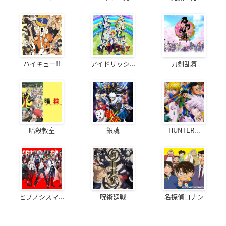
ハイキュー!!
アイドリッシ...
刀剣乱舞
暗殺教室
銀魂
HUNTER...
ヒプノシスマ...
呪術廻戦
名探偵コナン