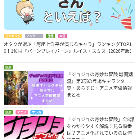
ランキング
アンケート
話題
声優
オタクが選ぶ「阿座上洋平が演じるキャラ」ランキングTOP1
0！1位は『バーンブレイバーン』ルイス・スミス【2026年版】
話題
『ジョジョの奇妙な冒険 戦闘潮
流』第2部の登場キャラクター一
覧・あらすじ・アニメ声優情報
まとめ
話題
アニメ
マンガ
「ジョジョの奇妙な冒険」全8部
をわかりやすく解説！見る順番
は？アニメ化されているのは何