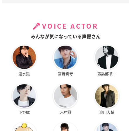
VOICE ACTOR
みんなが気になっている声優さん
速水奨
宮野真守
諏訪部順一
下野紘
木村昴
浪川大輔