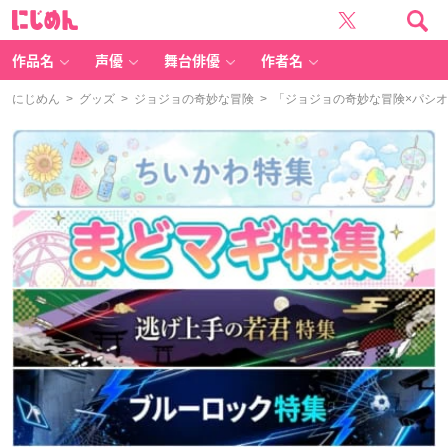
に
じ
め
ん
作品名
声優
舞台俳優
作者名
にじめん
>
グッズ
>
ジョジョの奇妙な冒険
> 「ジョジョの奇妙な冒険×パシ