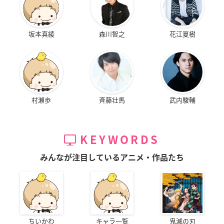
坂本真綾
森川智之
花江夏樹
村瀬歩
斉藤壮馬
武内駿輔
KEYWORDS
みんなが注目しているアニメ・作品たち
ちいかわ
キャラ一覧
鬼滅の刃