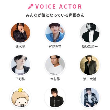
VOICE ACTOR
みんなが気になっている声優さん
速水奨
宮野真守
諏訪部順一
下野紘
木村昴
浪川大輔