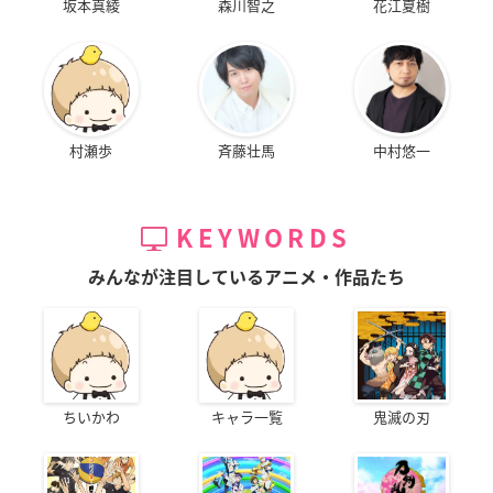
坂本真綾
森川智之
花江夏樹
村瀬歩
斉藤壮馬
中村悠一
KEYWORDS
みんなが注目しているアニメ・作品たち
ちいかわ
キャラ一覧
鬼滅の刃