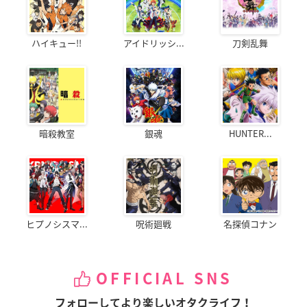
ハイキュー!!
アイドリッシ...
刀剣乱舞
暗殺教室
銀魂
HUNTER...
ヒプノシスマ...
呪術廻戦
名探偵コナン
OFFICIAL SNS
フォローしてより楽しいオタクライフ！