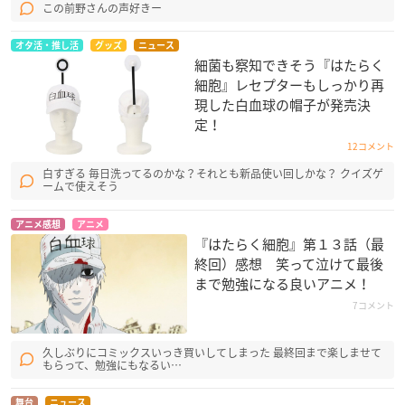
この前野さんの声好きー
オタ活・推し活
グッズ
ニュース
細菌も察知できそう『はたらく
細胞』レセプターもしっかり再
現した白血球の帽子が発売決
定！
12コメント
白すぎる 毎日洗ってるのかな？それとも新品使い回しかな？ クイズゲ
ームで使えそう
アニメ感想
アニメ
『はたらく細胞』第１３話（最
終回）感想 笑って泣けて最後
まで勉強になる良いアニメ！
7コメント
久しぶりにコミックスいっき買いしてしまった 最終回まで楽しませて
もらって、勉強にもなるい…
舞台
ニュース