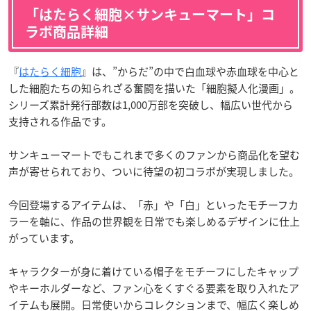
「はたらく細胞×サンキューマート」コ
ラボ商品詳細
『
はたらく細胞
』は、”からだ”の中で白血球や赤血球を中心と
した細胞たちの知られざる奮闘を描いた「細胞擬人化漫画」。
シリーズ累計発行部数は1,000万部を突破し、幅広い世代から
支持される作品です。
サンキューマートでもこれまで多くのファンから商品化を望む
声が寄せられており、ついに待望の初コラボが実現しました。
今回登場するアイテムは、「赤」や「白」といったモチーフカ
ラーを軸に、作品の世界観を日常でも楽しめるデザインに仕上
がっています。
キャラクターが身に着けている帽子をモチーフにしたキャップ
やキーホルダーなど、ファン心をくすぐる要素を取り入れたア
イテムも展開。日常使いからコレクションまで、幅広く楽しめ