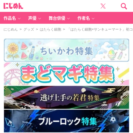
に
じ
め
ん
作品名
声優
舞台俳優
作者名
にじめん
>
グッズ
>
はたらく細胞
> 「はたらく細胞×サンキューマート」初コ