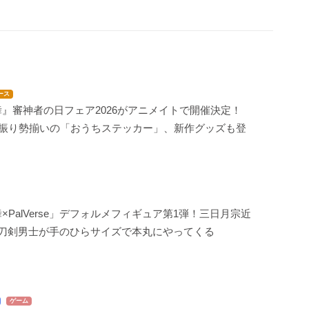
ース
』審神者の日フェア2026がアニメイトで開催決定！
1振り勢揃いの「おうちステッカー」、新作グッズも登
×PalVerse」デフォルメフィギュア第1弾！三日月宗近
の刀剣男士が手のひらサイズで本丸にやってくる
ゲーム