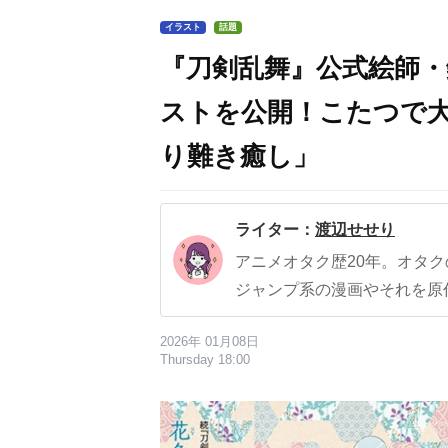
イラスト
話題
『刀剣乱舞』公式絵師・
ストを公開！こたつで
り難き癒し」
ライター：
渡辺せせり
アニメオタク歴20年。オタ
ジャンプ系の漫画やそれを原
2026年 01月08日
Thursday 18:00