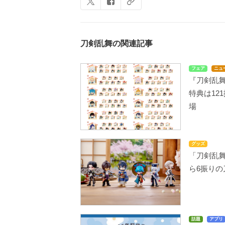
刀剣乱舞の関連記事
フェア
ニュ
『刀剣乱舞
特典は12
場
グッズ
「刀剣乱舞
ら6振り
話題
アプリ