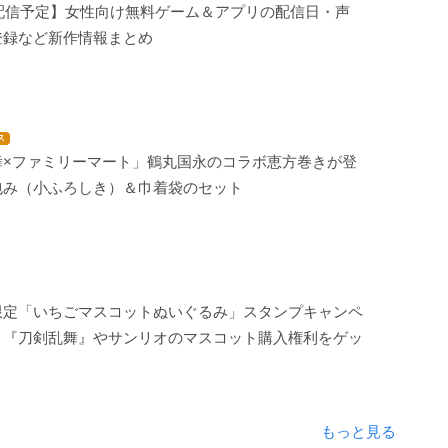
年配信予定】女性向け無料ゲーム＆アプリの配信日・声
登録など新作情報まとめ
ス
舞×ファミリーマート」鶴丸国永のコラボ恵方巻きが登
包み（小ふろしき）＆巾着袋のセット
限定「いちごマスコットぬいぐるみ」スタンプキャンペ
！『刀剣乱舞』やサンリオのマスコット購入権利をゲッ
もっと見る