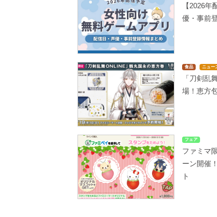
【2026
優・事前
食品
ニュー
「刀剣乱
場！恵方
フェア
ファミマ
ーン開催
ト