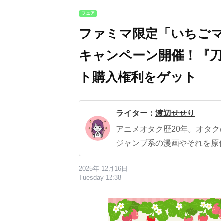
フェア
ファミマ限定「いちご
キャンペーン開催！『
ト購入権利をゲット
ライター：
渡辺せせり
アニメオタク歴20年。オタ
ジャンプ系の漫画やそれを原
2025年 12月16日
Tuesday 12:38