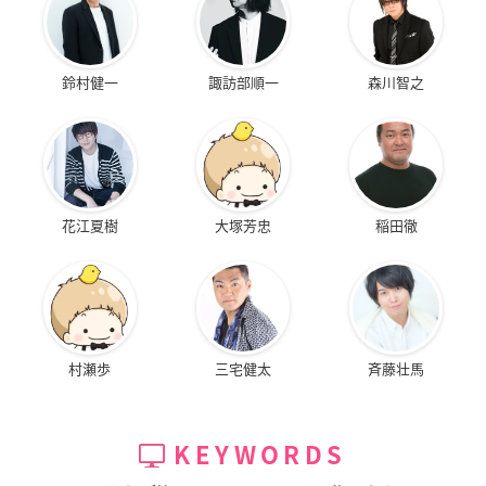
鈴村健一
諏訪部順一
森川智之
花江夏樹
大塚芳忠
稲田徹
村瀬歩
三宅健太
斉藤壮馬
KEYWORDS