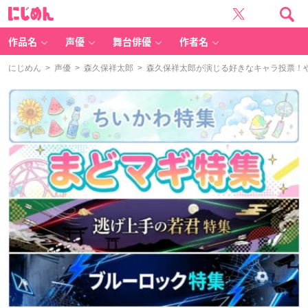
に
じ
め
ん
作品名
声優
舞台俳優
作者名
にじめん
>
声優
>
森久保祥太郎
> 森久保祥太郎が演じる好きなキャラ投票！