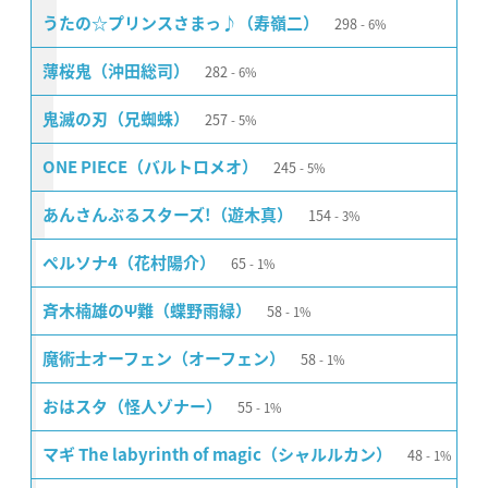
298
うたの☆プリンスさまっ♪（寿嶺二）
6%
282
薄桜鬼（沖田総司）
6%
257
鬼滅の刃（兄蜘蛛）
5%
245
ONE PIECE（バルトロメオ）
5%
154
あんさんぶるスターズ!（遊木真）
3%
65
ペルソナ4（花村陽介）
1%
58
斉木楠雄のΨ難（蝶野雨緑）
1%
58
魔術士オーフェン（オーフェン）
1%
55
おはスタ（怪人ゾナー）
1%
48
マギ The labyrinth of magic（シャルルカン）
1%