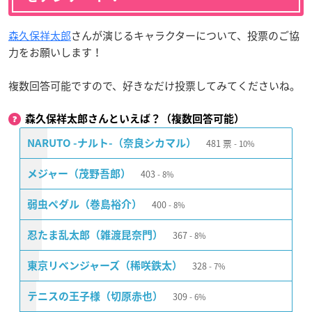
森久保祥太郎
さんが演じるキャラクターについて、投票のご協
力をお願いします！
複数回答可能ですので、好きなだけ投票してみてくださいね。
森久保祥太郎さんといえば？（複数回答可能）
481
票
NARUTO -ナルト-（奈良シカマル）
10%
403
メジャー（茂野吾郎）
8%
400
弱虫ペダル（巻島裕介）
8%
367
忍たま乱太郎（雑渡昆奈門）
8%
328
東京リベンジャーズ（稀咲鉄太）
7%
309
テニスの王子様（切原赤也）
6%