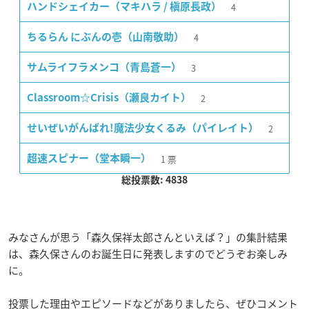
4
ハンドシェイカー（マキハラ / 槇原長政）
4
ちるらん にぶんの壱（山南敬助）
3
サムライフラメンコ（青島蒼一）
2
Classroom☆Crisis（瀬良カイト）
2
せいぜいがんばれ!魔法少女くるみ（パイレイト）
1
票
超速スピナー（堂本瞬一）
総投票数: 4838
みなさんが思う「森久保祥太郎さんといえば？」の集計結果
は、森久保さんのお誕生日に発表しますのでどうぞお楽しみ
に。
投票した理由やエピソードなどがありましたら、ぜひコメント