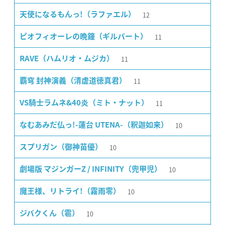
12
天使になるもんっ!（ラファエル）
11
ピオフィオーレの晩鐘（ギルバート）
11
RAVE（ハムリオ・ムジカ）
11
覇穹 封神演義（清虚道徳真君）
11
VS騎士ラムネ&40炎（ミト・ナット）
10
なむあみだ仏っ!-蓮台 UTENA-（釈迦如来）
10
スプリガン（御神苗優）
10
劇場版 マジンガーZ / INFINITY（兜甲児）
10
魔王様、リトライ!（霧雨零）
10
ジバクくん（雹）