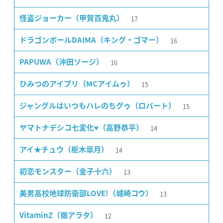
17
怪盗ジョーカー（甲賀百鬼丸）
16
ドラゴンボールDAIMA（キング・ゴマー）
16
PAPUWA（沖田ソージ）
15
ひみつのアイプリ（MCアイムゥ）
15
ジャングルはいつもハレのちグゥ（ロバート）
14
ヤマトナデシコ七変化♥（高野恭平）
14
アイ★チュウ（枢木皐月）
13
初恋モンスター（金子十六）
13
美男高校地球防衛部LOVE!（城崎コウ）
12
VitaminZ（嶺アラタ）