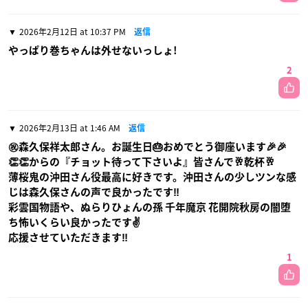
2026年2月12日 at 10:37 PM
返信
やっぱり巻ちゃんは外せないっしょ!
2
2026年2月13日 at 1:46 AM
返信
㊗️森久保祥太郎さん。お誕生日🎂おめでとう御座います🎉🎉
👏👏からの『チョット待って下さいよ』皆さんで🥂乾杯🥂
薄桜鬼の沖田さん役最高に好きです。沖田さんの少しツンな感
じは森久保さんの声で良かったです‼️
彩雲国物語や、ぬらりひょんの孫 千年魔京 花開院秋房の闇堕
ち怖いくらい良かったです✌️
応援させていただきます‼️
1