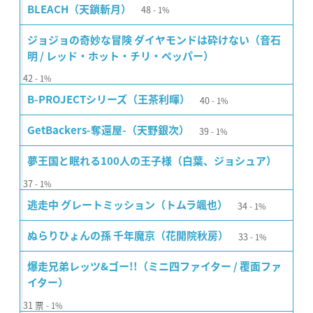
48
BLEACH（天鎖斬月）
1%
ジョジョの奇妙な冒険 ダイヤモンドは砕けない（音石
明 / レッド・ホット・チリ・ペッパー）
42
1%
40
B-PROJECTシリーズ（王茶利暉）
1%
39
GetBackers-奪還屋-（天野銀次）
1%
夢王国と眠れる100人の王子様（白葉、ジョシュア）
37
1%
34
逃走中 グレートミッション（トムラ颯也）
1%
33
ぬらりひょんの孫 千年魔京（花開院秋房）
1%
爆走兄弟レッツ&ゴー!!（ミニ四ファイター / 覆面ファ
イター）
31
票
1%