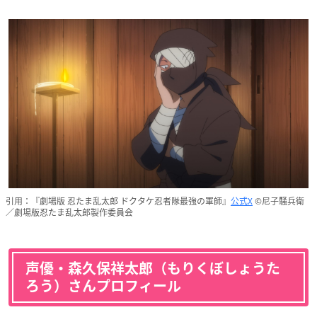
引用：『劇場版 忍たま乱太郎 ドクタケ忍者隊最強の軍師』
公式X
©尼子騒兵衛
／劇場版忍たま乱太郎製作委員会
声優・森久保祥太郎（もりくぼしょうた
ろう）さんプロフィール