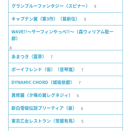
9
グランブルーファンタジー（スピナー）
9
キャプテン翼（第3作）（葵新伍）
WAVE!!〜サーフィンやっぺ!!〜（森ウィリアム聡一
郎）
8
7
あまつき（露草）
7
ボーイフレンド（仮）（音琴嵐）
7
DYNAMIC CHORD（城坂依都）
6
異修羅（夕暉の翼レグネジィ）
6
新白雪姫伝説プリーティア（豪）
5
東京乙女レストラン（常磐有馬）