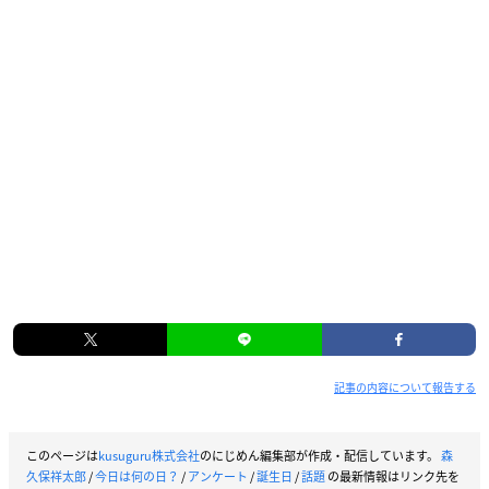
記事の内容について報告する
このページは
kusuguru株式会社
のにじめん編集部が作成・配信しています。
森
久保祥太郎
/
今日は何の日？
/
アンケート
/
誕生日
/
話題
の最新情報はリンク先を