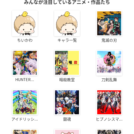
みんなが注目しているアニメ・作品たち
ちいかわ
キャラ一覧
鬼滅の刃
HUNTER...
暗殺教室
刀剣乱舞
アイドリッシ...
銀魂
ヒプノシスマ...