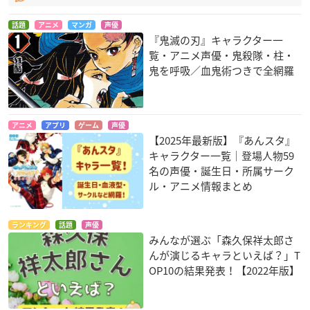
話題
アニメ
マンガ
声優
『鬼滅の刃』キャラクター一
覧・アニメ声優・鬼殺隊・柱・
鬼を呼吸／血鬼術つきで全網羅
アニメ
アプリ
ゲーム
声優
【2025年最新版】『あんスタ』
キャラクター一覧｜登場人物59
名の声優・誕生日・所属サーク
ル・アニメ情報まとめ
ランキング
話題
声優
みんなが選ぶ「森久保祥太郎さ
んが演じるキャラといえば？」T
OP10の結果発表！【2022年版】